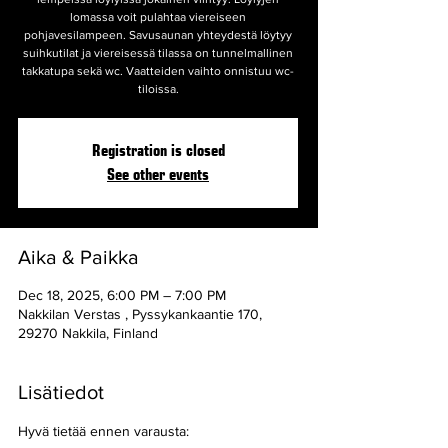
lomassa voit pulahtaa viereiseen
pohjavesilampeen. Savusaunan yhteydestä löytyy
suihkutilat ja viereisessä tilassa on tunnelmallinen
takkatupa sekä wc. Vaatteiden vaihto onnistuu wc-
tiloissa.
Registration is closed
See other events
Aika & Paikka
Dec 18, 2025, 6:00 PM – 7:00 PM
Nakkilan Verstas , Pyssykankaantie 170,
29270 Nakkila, Finland
Lisätiedot
Hyvä tietää ennen varausta: