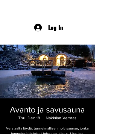
Log In
Avanto ja savusauna
Thu, Dec 18
  |  
Nakkilan Verstas
Verstaalta löydät tunnelmallisen holvisaunan, jonka
lempeissä löylyissä jokainen viihtyy. Löylyjen