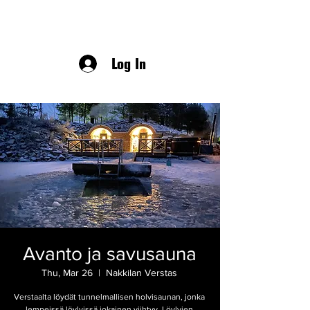
Log In
Avanto ja savusauna
Thu, Mar 26
  |  
Nakkilan Verstas
Verstaalta löydät tunnelmallisen holvisaunan, jonka
lempeissä löylyissä jokainen viihtyy. Löylyjen