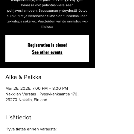
lomassa voit pulahtaa viereiseen
pohjavesilampeen. Savusaunan yhteydestä löytyy
suihkutilat ja viereisessä tilassa on tunnelmallinen
takkatupa sekä wc. Vaatteiden vaihto onnistuu wc-
tiloissa.
Registration is closed
See other events
Aika & Paikka
Mar 26, 2026, 7:00 PM – 8:00 PM
Nakkilan Verstas , Pyssykankaantie 170,
29270 Nakkila, Finland
Lisätiedot
Hyvä tietää ennen varausta: