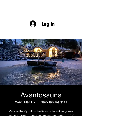
Log In
Avantosauna
Wed, Mar 02
  |  
Nakkilan Verstas
Verstaalta löydät rauhallisen piilopaikan, jonka
sydän on perinteinen maanalainen vuonna 2019