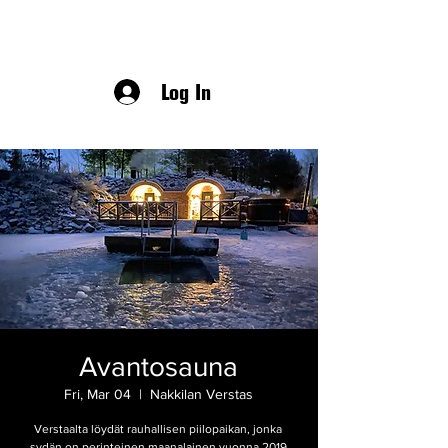
Log In
Avantosauna
Fri, Mar 04
  |  
Nakkilan Verstas
Verstaalta löydät rauhallisen piilopaikan, jonka
sydän on perinteinen maanalainen vuonna 2019