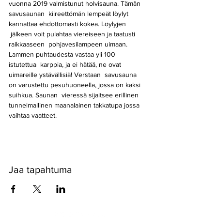
vuonna 2019 valmistunut holvisauna. Tämän 
savusaunan  kiireettömän lempeät löylyt 
kannattaa ehdottomasti kokea. Löylyjen 
 jälkeen voit pulahtaa viereiseen ja taatusti 
raikkaaseen  pohjavesilampeen uimaan. 
Lammen puhtaudesta vastaa yli 100 
istutettua  karppia, ja ei hätää, ne ovat 
uimareille ystävällisiä! Verstaan  savusauna 
on varustettu pesuhuoneella, jossa on kaksi 
suihkua. Saunan  vieressä sijaitsee erillinen 
tunnelmallinen maanalainen takkatupa jossa 
vaihtaa vaatteet.
Jaa tapahtuma