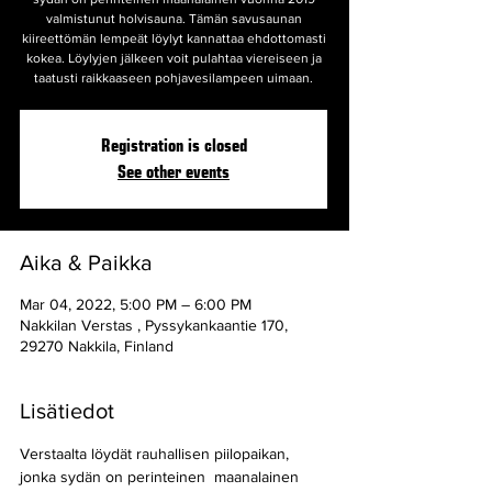
valmistunut holvisauna. Tämän savusaunan
kiireettömän lempeät löylyt kannattaa ehdottomasti
kokea. Löylyjen jälkeen voit pulahtaa viereiseen ja
taatusti raikkaaseen pohjavesilampeen uimaan.
Registration is closed
See other events
Aika & Paikka
Mar 04, 2022, 5:00 PM – 6:00 PM
Nakkilan Verstas , Pyssykankaantie 170,
29270 Nakkila, Finland
Lisätiedot
Verstaalta löydät rauhallisen piilopaikan, 
jonka sydän on perinteinen  maanalainen 