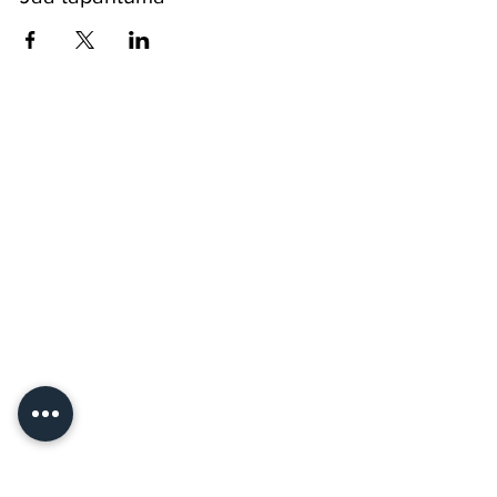
Pyssykankaantie 170 ● 29270 Nakkila ●
0400 668 079
●
myynti@nakkilanverstas.fi
● Business ID:
3490479-6
© 2026 Verstas ● Design:
Riemu Design
&
Groovehouse
●
Registrar info & Cookies