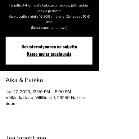
Tarjolla 3-4 erilaista kakkua,piirakkaa, jälkiruokia ,
kahvia ja teetä.
Kakkubuffan hinta 16,90€ /hlö alle 12v lapset 10 €
/hlö
(Kuva suuntaa-antava)
Rekisteröityminen on suljettu
Katso muita tapahtumia
Aika & Paikka
Jun 17, 2023, 12:00 PM – 5:00 PM
Villilän kartano, Villiläntie 1, 29250 Nakkila,
Suomi
Jaa tapahtuma