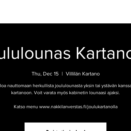
IKAHVILA
CELEBRATIONS
EVENTS
HOTEL
FINNISH SMOK
ululounas Kartano
Thu, Dec 15
  |  
Villilän Kartano
loa nauttomaan herkullista joululounasta yksin tai ystävän kanssa 
kartanoon. Voit varata myös kabinetin lounaasi ajaksi.
Katso menu www.nakkilanverstas.fi/joulukartanolla