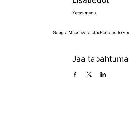
Lisätiedot
Katso menu
www.nakkilanver
Google Maps were blocked due to your
Jaa tapahtuma
Pyssykankaantie 170 ● 2
© 2026 Ver