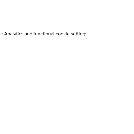
stas.fi/joulukartanolla
 Analytics and functional cookie settings.
9270 Nakkila ● 0400 668 079 ●
myynti@nakkilanverstas.fi
●
stas ● Design:
Riemu Design
&
Groovehouse
●
Registrar 