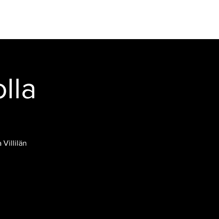
E SAUNA
VIDEOS
INFO
Log In
lla
Villilän