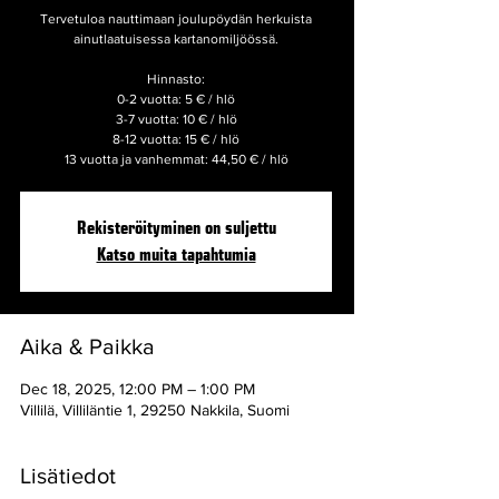
Tervetuloa nauttimaan joulupöydän herkuista
ainutlaatuisessa kartanomiljöössä.
Hinnasto:
0-2 vuotta: 5 € / hlö
3-7 vuotta: 10 € / hlö
8-12 vuotta: 15 € / hlö
Rekisteröityminen on suljettu
Katso muita tapahtumia
Aika & Paikka
Dec 18, 2025, 12:00 PM – 1:00 PM
Villilä, Villiläntie 1, 29250 Nakkila, Suomi
Lisätiedot