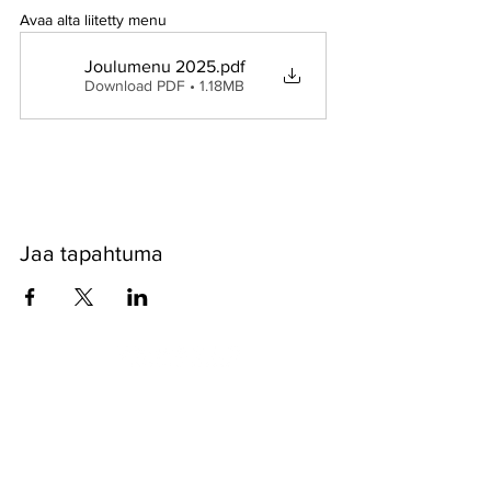
Avaa alta liitetty menu
Joulumenu 2025
.pdf
Download PDF • 1.18MB
Jaa tapahtuma
Pyssykankaantie 170 ● 29270 Nakkila ●
0400 668 079
●
myynti@nakkilanverstas.fi
● Business ID:
3490479-6
© 2026 Verstas ● Design:
Riemu Design
&
Groovehouse
●
Registrar info & Cookies