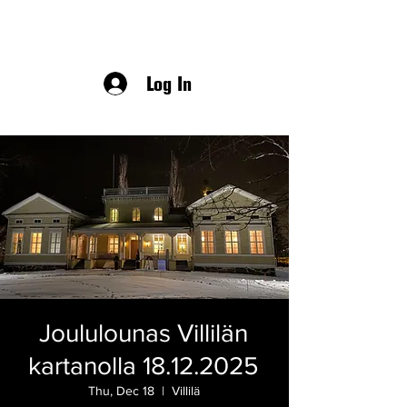
Log In
Joululounas Villilän
kartanolla 18.12.2025
Thu, Dec 18
  |  
Villilä