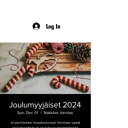
Log In
Joulumyyjäiset 2024
Sun, Dec 01
  |  
Nakkilan Verstas
Jo perinteeksi muodostuneet Verstaan upeat
joulumyyjäiset on joulukuun ensinmäisenä