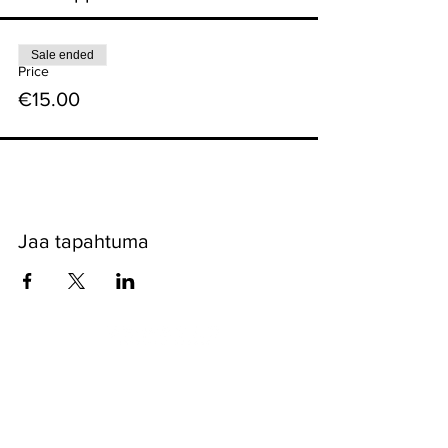
Sale ended
Price
€15.00
Jaa tapahtuma
Pyssykankaantie 170 ● 29270 Nakkila ●
0400 668 079
●
myynti@nakkilanverstas.fi
● Business ID:
3490479-6
© 2026 Verstas ● Design:
Riemu Design
&
Groovehouse
●
Registrar info & Cookies