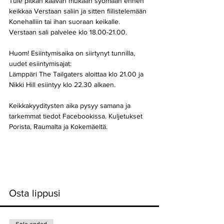
Tule pitkän kaavan mukaan syömään ennen 
keikkaa Verstaan saliin ja sitten fiilistelemään 
Konehalliin tai ihan suoraan keikalle. 
Verstaan sali palvelee klo 18.00-21.00.
Huom! Esiintymisaika on siirtynyt tunnilla, 
uudet esiintymisajat:
Lämppäri The Tailgaters aloittaa klo 21.00 ja 
Nikki Hill esiintyy klo 22.30 alkaen.
Keikkakyyditysten aika pysyy samana ja 
tarkemmat tiedot Facebookissa. Kuljetukset 
Porista, Raumalta ja Kokemäeltä. 
Lue lisää
Osta lippusi