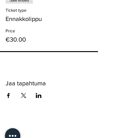
Sale ended
Ticket type
Ennakkolippu
Price
€30.00
Jaa tapahtuma
Pyssykankaantie 170 ● 29270 Nakkila ●
0400 668 079
●
myynti@nakkilanverstas.fi
● Business ID:
3490479-6
© 2026 Verstas ● Design:
Riemu Design
&
Groovehouse
●
Registrar info & Cookies