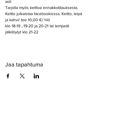
asti 
Tarjolla myös keittoa ennakkotilauksesta. 
Keitto julkaistaa facebookisssa. Keitto, leipä 
ja kahvi/ tee 10,00 €/ hlö
klo 18-19 , 19-20 ja 20-21 tai lempeät 
jälkilöylyt klo 21-22 
Jaa tapahtuma
Pyssykankaantie 170 ● 29270 Nakkila ●
0400 668 079
●
myynti@nakkilanverstas.fi
● Business ID:
3490479-6
© 2026 Verstas ● Design:
Riemu Design
&
Groovehouse
●
Registrar info & Cookies