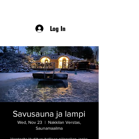
Log In
Savusauna ja lampi
Wed, Nov 23
  |  
Nakkilan Verstas,
Saunamaailma