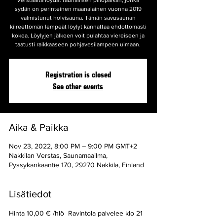
Verstaalta löydät rauhallisen piilopaikan, jonka
sydän on perinteinen maanalainen vuonna 2019
valmistunut holvisauna. Tämän savusaunan
kiireettömän lempeät löylyt kannattaa ehdottomasti
kokea. Löylyjen jälkeen voit pulahtaa viereiseen ja
taatusti raikkaaseen pohjavesilampeen uimaan.
Registration is closed
See other events
Aika & Paikka
Nov 23, 2022, 8:00 PM – 9:00 PM GMT+2
Nakkilan Verstas, Saunamaailma,
Pyssykankaantie 170, 29270 Nakkila, Finland
Lisätiedot
Hinta 10,00 € /hlö  Ravintola palvelee klo 21 