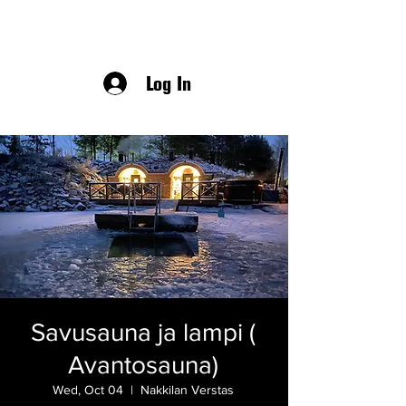
Log In
Savusauna ja lampi (
Avantosauna)
Wed, Oct 04
  |  
Nakkilan Verstas