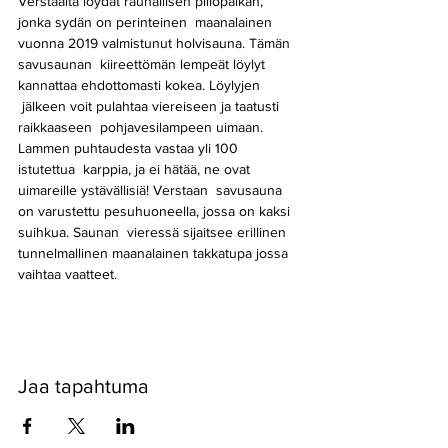
Verstaalta löydät rauhallisen piilopaikan, 
jonka sydän on perinteinen  maanalainen 
vuonna 2019 valmistunut holvisauna. Tämän 
savusaunan  kiireettömän lempeät löylyt 
kannattaa ehdottomasti kokea. Löylyjen 
 jälkeen voit pulahtaa viereiseen ja taatusti 
raikkaaseen  pohjavesilampeen uimaan. 
Lammen puhtaudesta vastaa yli 100 
istutettua  karppia, ja ei hätää, ne ovat 
uimareille ystävällisiä! Verstaan  savusauna 
on varustettu pesuhuoneella, jossa on kaksi 
suihkua. Saunan  vieressä sijaitsee erillinen 
tunnelmallinen maanalainen takkatupa jossa 
vaihtaa vaatteet.
Jaa tapahtuma