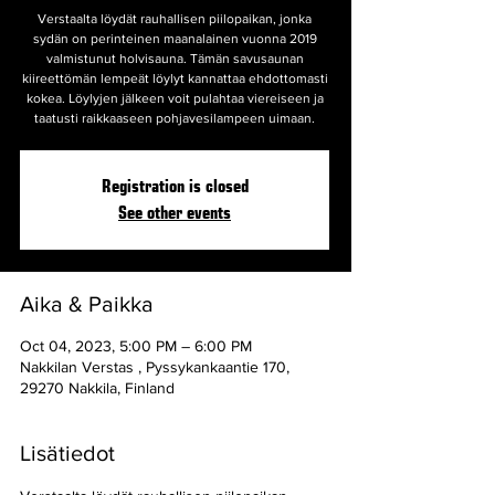
Verstaalta löydät rauhallisen piilopaikan, jonka
sydän on perinteinen maanalainen vuonna 2019
valmistunut holvisauna. Tämän savusaunan
kiireettömän lempeät löylyt kannattaa ehdottomasti
kokea. Löylyjen jälkeen voit pulahtaa viereiseen ja
taatusti raikkaaseen pohjavesilampeen uimaan.
Registration is closed
See other events
Aika & Paikka
Oct 04, 2023, 5:00 PM – 6:00 PM
Nakkilan Verstas , Pyssykankaantie 170,
29270 Nakkila, Finland
Lisätiedot