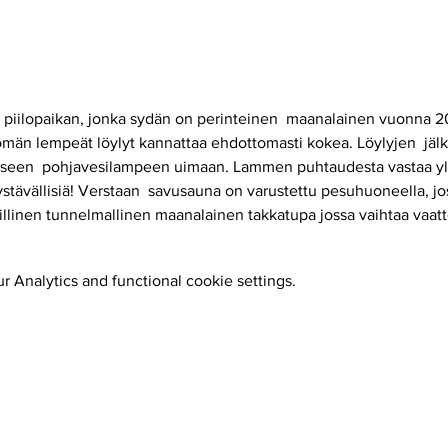
n piilopaikan, jonka sydän on perinteinen  maanalainen vuonna 2
män lempeät löylyt kannattaa ehdottomasti kokea. Löylyjen  jälk
aaseen  pohjavesilampeen uimaan. Lammen puhtaudesta vastaa yli 1
 ystävällisiä! Verstaan  savusauna on varustettu pesuhuoneella, jo
rillinen tunnelmallinen maanalainen takkatupa jossa vaihtaa vaatt
 Analytics and functional cookie settings.