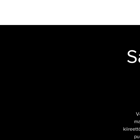
VERSTAS
RESTAURANT
MOOTTOR
S
V
ma
kiireet
pu