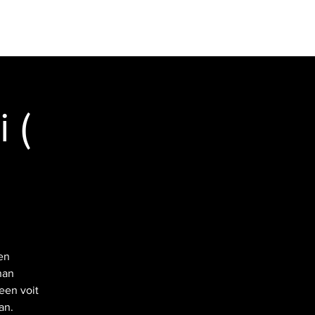
E SAUNA
VIDEOS
INFO
Log In
 (
en
nan
een voit
an.