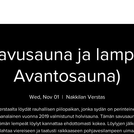
IKAHVILA
CELEBRATIONS
EVENTS
HOTEL
FINNISH SMOK
avusauna ja lampi
Avantosauna)
Wed, Nov 01
  |  
Nakkilan Verstas
erstaalta löydät rauhallisen piilopaikan, jonka sydän on perintein
analainen vuonna 2019 valmistunut holvisauna. Tämän savusau
tömän lempeät löylyt kannattaa ehdottomasti kokea. Löylyjen jälk
lahtaa viereiseen ja taatusti raikkaaseen pohjavesilampeen uima