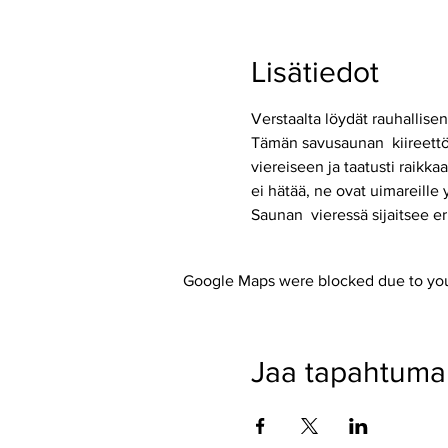
Lisätiedot
Verstaalta löydät rauhallise
Tämän savusaunan  kiireettö
viereiseen ja taatusti raikk
ei hätää, ne ovat uimareille
Saunan  vieressä sijaitsee e
Google Maps were blocked due to your
Jaa tapahtuma