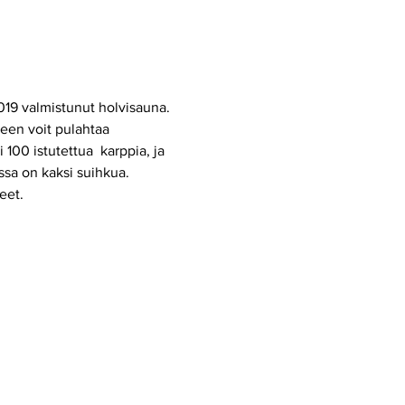
019 valmistunut holvisauna. 
een voit pulahtaa 
00 istutettua  karppia, ja 
ssa on kaksi suihkua. 
eet.