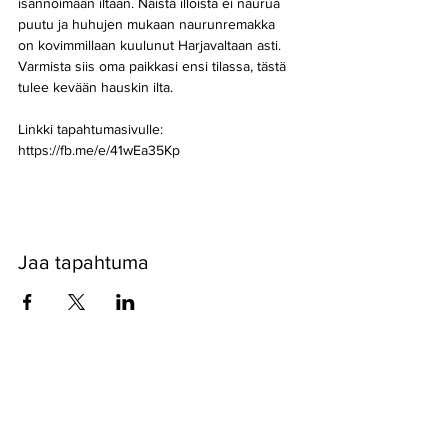
isännöimään iltaan. Näistä illoista ei naurua 
puutu ja huhujen mukaan naurunremakka 
on kovimmillaan kuulunut Harjavaltaan asti. 
Varmista siis oma paikkasi ensi tilassa, tästä 
tulee kevään hauskin ilta.
Linkki tapahtumasivulle: 
https://fb.me/e/41wEa35Kp
Jaa tapahtuma
Pyssykankaantie 170 ● 29270 Nakkila ●
0400 668 079
●
myynti@nakkilanverstas.fi
● Business ID:
3490479-6
© 2026 Verstas ● Design:
Riemu Design
&
Groovehouse
●
Registrar info & Cookies