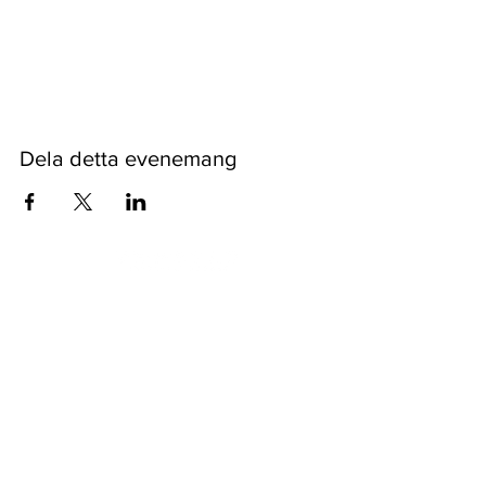
Visa mer
Dela detta evenemang
Pyssykankaantie 170 ● 29270 Nakkila ●
0400 668 079
●
myynti@nakkilanverstas.fi
● Företags-ID:
3490479-6
© 2026 Verstas ● Design:
Riemu Design
&
Groovehouse
●
Registerbeskrivning & Cookies