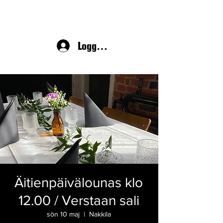
Logga in
Äitienpäivälounas klo
12.00 / Verstaan sali
sön 10 maj
  |  
Nakkila