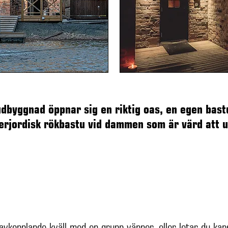
byggnad öppnar sig en riktig oas, en egen bastu
erjordisk rökbastu vid dammen som är värd att u
n avkopplande kväll med en grupp vänner, eller letar du kan