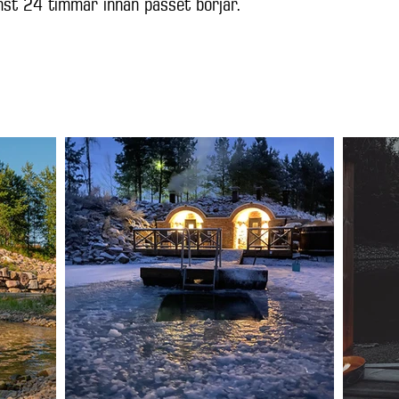
nst 24 timmar innan passet börjar.