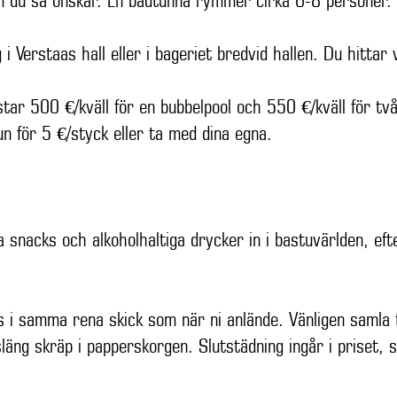
om du så önskar. En badtunna rymmer cirka 6-8 personer.
g i Verstaas hall eller i bageriet bredvid hallen. Du hitt
ar 500 €/kväll för en bubbelpool och 550 €/kväll för tv
un för 5 €/styck eller ta med dina egna.
na snacks och alkoholhaltiga drycker in i bastuvärlden, ef
s i samma rena skick som när ni anlände. Vänligen samla
släng skräp i papperskorgen. Slutstädning ingår i priset,