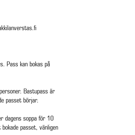
kilanverstas.fi
rs. Pass kan bokas på
 personer. Bastupass är
de passet börjar.
er dagens soppa för 10
t bokade passet, vänligen