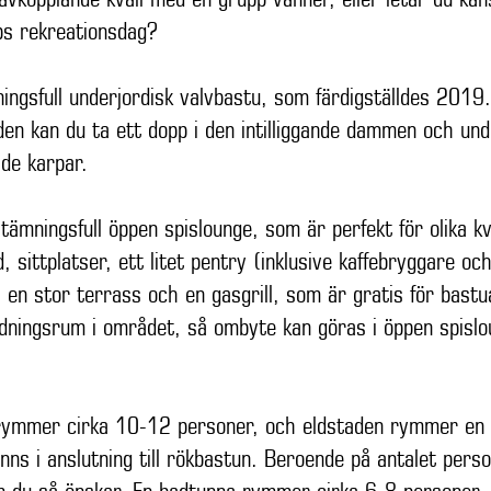
ps rekreationsdag?
ingsfull underjordisk valvbastu, som färdigställdes 2019
den kan du ta ett dopp i den intilliggande dammen och und
de karpar.
tämningsfull öppen spislounge, som är perfekt för olika
, sittplatser, ett litet pentry (inklusive kaffebryggare oc
 en stor terrass och en gasgrill, som är gratis för bast
dningsrum i området, så ombyte kan göras i öppen spislo
 rymmer cirka 10-12 personer, och eldstaden rymmer en 
nns i anslutning till rökbastun. Beroende på antalet pers