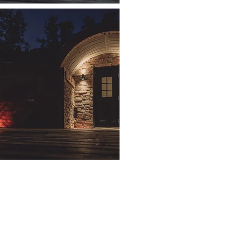
 Företags-ID: 3490479-6
ivning & Cookies