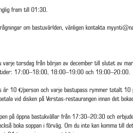
nglig fram till 01:30.
frågningar om bastuvärlden, vänligen kontakta
myynti@nak
 varje torsdag från början av december till slutet av ma
de tider: 17:00–18:00, 18:00–19:00 och 19:00–20:00.
ss är 10 €/person och varje bastupass rymmer totalt 10
 betala vid disken på Verstas-restaurangen innan det boka
pen på öppna bastukvällar från 17:30–20:30 och erbjud
också boka soppan i förväg. Om du inte kan komma till de