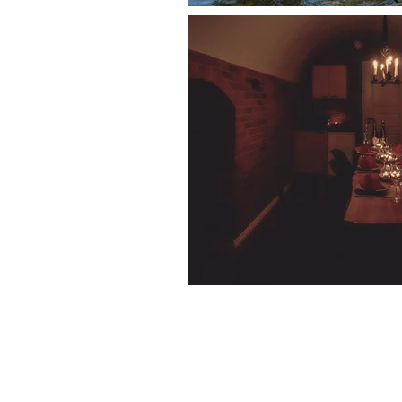
Pyssykankaantie 170 ● 2
© 2026 Verst