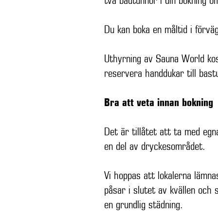
två badtunnor i din bokning 
Du kan boka en måltid i förvä
Uthyrning av Sauna World kost
reservera handdukar till bast
Bra att veta innan bokning
Det är tillåtet att ta med eg
en del av dryckesområdet.
Vi hoppas att lokalerna lämna
påsar i slutet av kvällen och 
en grundlig städning.