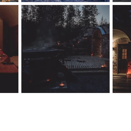
9270 Nakkila ● 0400 668 079 ●
myynti@nakkilanverstas.fi
●
as ● Design:
Riemu Design
&
Groovehouse
●
Registerbeskr