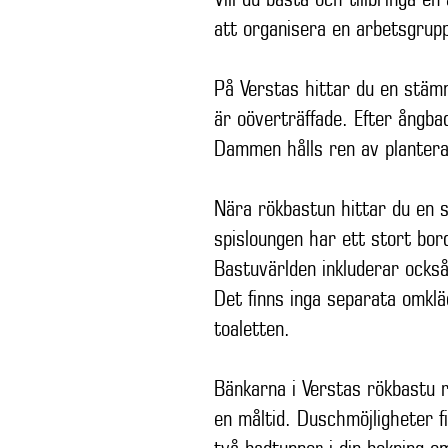
att organisera en arbetsgrup
På Verstas hittar du en stämn
är oöverträffade. Efter ångba
Dammen hålls ren av plantera
Nära rökbastun hittar du en s
spisloungen har ett stort bord
Bastuvärlden inkluderar också
Det finns inga separata omklä
toaletten.
Bänkarna i Verstas rökbastu
en måltid. Duschmöjligheter fi