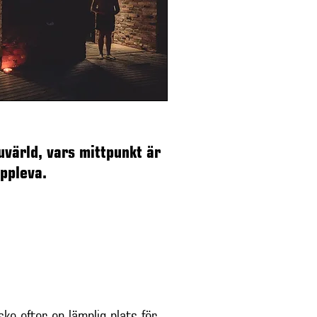
värld, vars mittpunkt är
ppleva.
ske efter en lämplig plats för