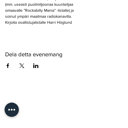
(mm. useasti puolimiljoonaa kuuntelijaa 
omaavalle ”Rockabilly Mania” -listalle) ja 
soinut ympäri maailmaa radiokanavilla.
Kirjoita osallistujalistalle Harri Höglund
Dela detta evenemang
Pyssykankaantie 170 ● 29270 Nakkila ●
0400 668 079
●
myynti@nakkilanverstas.fi
● Företags-ID:
3490479-6
© 2026 Verstas ● Design:
Riemu Design
&
Groovehouse
●
Registerbeskrivning & Cookies