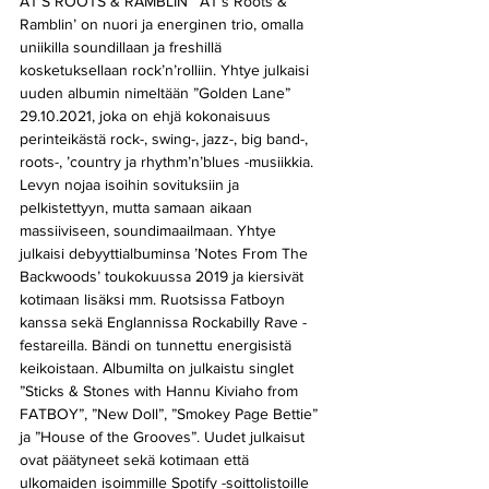
AT’S ROOTS & RAMBLIN’  AT’s Roots & 
Ramblin’ on nuori ja energinen trio, omalla 
uniikilla soundillaan ja freshillä 
kosketuksellaan rock’n’rolliin. Yhtye julkaisi 
uuden albumin nimeltään ”Golden Lane” 
29.10.2021, joka on ehjä kokonaisuus 
perinteikästä rock-, swing-, jazz-, big band-, 
roots-, ’country ja rhythm’n’blues -musiikkia. 
Levyn nojaa isoihin sovituksiin ja 
pelkistettyyn, mutta samaan aikaan 
massiiviseen, soundimaailmaan. Yhtye 
julkaisi debyyttialbuminsa ’Notes From The 
Backwoods’ toukokuussa 2019 ja kiersivät 
kotimaan lisäksi mm. Ruotsissa Fatboyn 
kanssa sekä Englannissa Rockabilly Rave -
festareilla. Bändi on tunnettu energisistä 
keikoistaan. Albumilta on julkaistu singlet 
”Sticks & Stones with Hannu Kiviaho from 
FATBOY”, ”New Doll”, ”Smokey Page Bettie” 
ja ”House of the Grooves”. Uudet julkaisut 
ovat päätyneet sekä kotimaan että 
ulkomaiden isoimmille Spotify -soittolistoille 