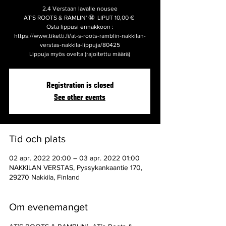
2.4 Verstaan lavalle nousee
AT'S ROOTS & RAMLIN' 🤩 LIPUT 10,00 €
Osta lippusi ennakkoon :
https://www.tiketti.fi/at-s-roots-ramblin-nakkilan-
verstas-nakkila-lippuja/80425
Lippuja myös ovelta (rajoitettu määrä)
Registration is closed
See other events
Tid och plats
02 apr. 2022 20:00 – 03 apr. 2022 01:00
NAKKILAN VERSTAS, Pyssykankaantie 170,
29270 Nakkila, Finland
Om evenemanget