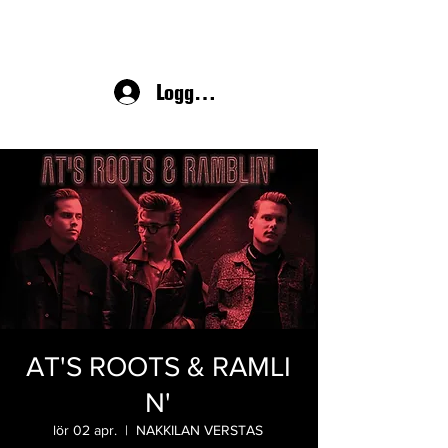
Logga in
AT'S ROOTS & RAMLI
N'
lör 02 apr.
  |  
NAKKILAN VERSTAS