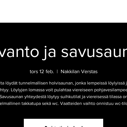
CAFÉ
FEST
EVENEMANG
HOTELL
RÖKBASTUN
VIDEO
vanto ja savusau
tors 12 feb.
  |  
Nakkilan Verstas
lta löydät tunnelmallisen holvisaunan, jonka lempeissä löylyissä 
ihtyy. Löylyjen lomassa voit pulahtaa viereiseen pohjavesilampe
Savusaunan yhteydestä löytyy suihkutilat ja viereisessä tilassa o
elmallinen takkatupa sekä wc. Vaatteiden vaihto onnistuu wc-tilo