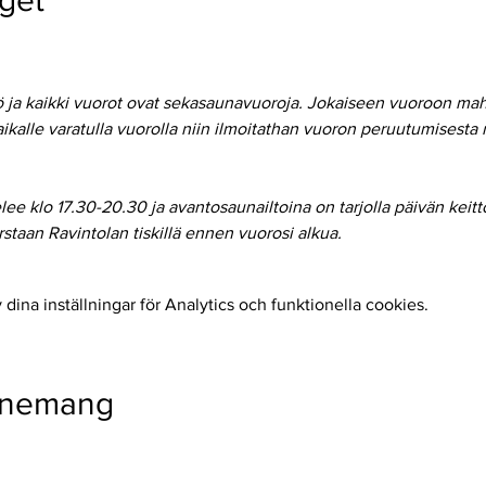
get
 ja kaikki vuorot ovat sekasaunavuoroja. Jokaiseen vuoroon maht
ikalle varatulla vuorolla niin ilmoitathan vuoron peruutumisesta
e klo 17.30-20.30 ja avantosaunailtoina on tarjolla päivän keitto
taan Ravintolan tiskillä ennen vuorosi alkua.
ina inställningar för Analytics och funktionella cookies.
enemang