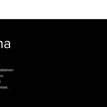
R
KONTAKTINFORMATION
Logga in
na
jokainen
en.
n
issa.