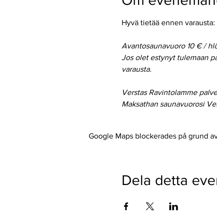
Om eveneman
Hyvä tietää ennen varausta:
Avantosaunavuoro 10 € / hlö
Jos olet estynyt tulemaan pa
varausta.
Verstas Ravintolamme palvele
Maksathan saunavuorosi Vers
Google Maps blockerades på grund av d
Dela detta ev