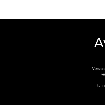
VERSTAS
RESTAURANG
MOTOR
A
Verstaa
vi
tunn