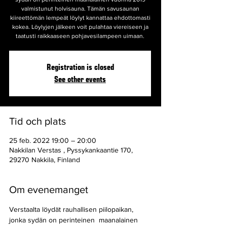
valmistunut holvisauna. Tämän savusaunan
kiireettömän lempeät löylyt kannattaa ehdottomasti
kokea. Löylyjen jälkeen voit pulahtaa viereiseen ja
taatusti raikkaaseen pohjavesilampeen uimaan.
Registration is closed
See other events
Tid och plats
25 feb. 2022 19:00 – 20:00
Nakkilan Verstas , Pyssykankaantie 170,
29270 Nakkila, Finland
Om evenemanget
Verstaalta löydät rauhallisen piilopaikan, 
jonka sydän on perinteinen  maanalainen 