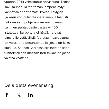
vuonna 2019 valmistunut holvisauna. Tämän 
savusaunan  kiireettömän lempeät löylyt 
kannattaa ehdottomasti kokea. Löylyjen 
 jälkeen voit pulahtaa viereiseen ja taatusti 
raikkaaseen  pohjavesilampeen uimaan. 
Lammen puhtaudesta vastaa yli 100 
istutettua  karppia, ja ei hätää, ne ovat 
uimareille ystävällisiä! Verstaan  savusauna 
on varustettu pesuhuoneella, jossa on kaksi 
suihkua. Saunan  vieressä sijaitsee erillinen 
tunnelmallinen maanalainen takkatupa jossa 
vaihtaa vaatteet.
Dela detta evenemang