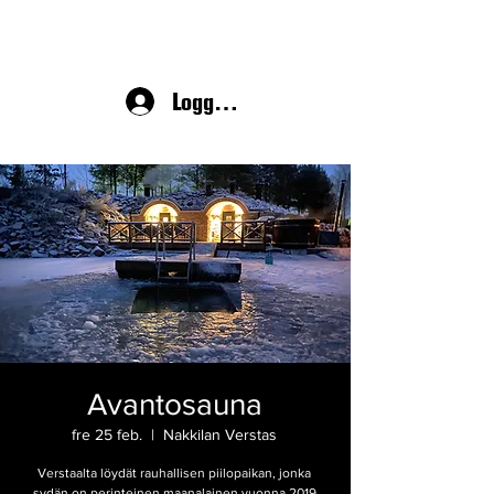
Logga in
Avantosauna
fre 25 feb.
  |  
Nakkilan Verstas
Verstaalta löydät rauhallisen piilopaikan, jonka
sydän on perinteinen maanalainen vuonna 2019