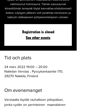
valmistunut holvisauna. Tämän savusaunan
kiireettömän lempeät löylyt kannattaa ehdottomasti
kokea. Löylyjen jälkeen voit pulahtaa viereiseen ja
taatusti raikkaaseen pohjavesilampeen uimaan.
Registration is closed
See other events
Tid och plats
24 mars 2022 19:00 – 20:00
Nakkilan Verstas , Pyssykankaantie 170,
29270 Nakkila, Finland
Om evenemanget
Verstaalta löydät rauhallisen piilopaikan, 
jonka sydän on perinteinen  maanalainen 