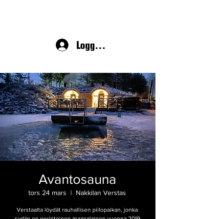
Logga in
Avantosauna
tors 24 mars
  |  
Nakkilan Verstas
Verstaalta löydät rauhallisen piilopaikan, jonka
sydän on perinteinen maanalainen vuonna 2019