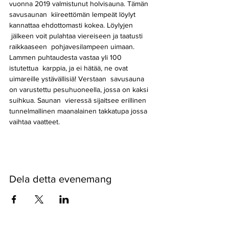
vuonna 2019 valmistunut holvisauna. Tämän 
savusaunan  kiireettömän lempeät löylyt 
kannattaa ehdottomasti kokea. Löylyjen 
 jälkeen voit pulahtaa viereiseen ja taatusti 
raikkaaseen  pohjavesilampeen uimaan. 
Lammen puhtaudesta vastaa yli 100 
istutettua  karppia, ja ei hätää, ne ovat 
uimareille ystävällisiä! Verstaan  savusauna 
on varustettu pesuhuoneella, jossa on kaksi 
suihkua. Saunan  vieressä sijaitsee erillinen 
tunnelmallinen maanalainen takkatupa jossa 
vaihtaa vaatteet.
Dela detta evenemang