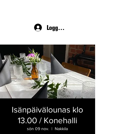
Logga in
Isänpäivälounas klo
13.00 / Konehalli
sön 09 nov.
  |  
Nakkila