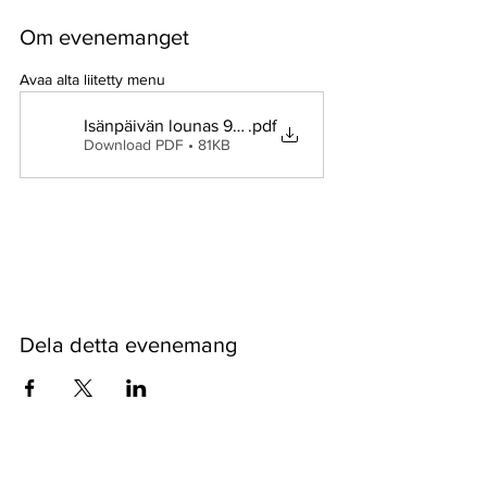
Om evenemanget
Avaa alta liitetty menu
Isänpäivän lounas 9.11.2025
.pdf
Download PDF • 81KB
Visa mer
Dela detta evenemang
Pyssykankaantie 170 ● 29270 Nakkila ●
0400 668 079
●