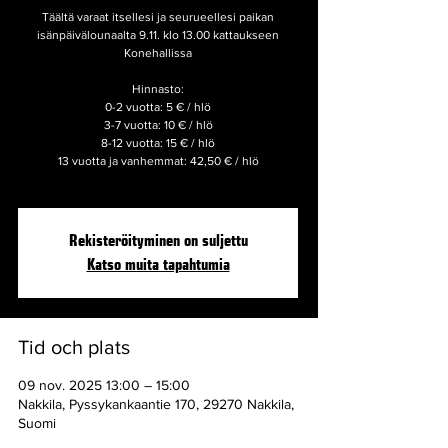
Täältä varaat itsellesi ja seurueellesi paikan
isänpäivälounaalta 9.11. klo 13.00 kattaukseen
Konehallissa
Hinnasto:
0-2 vuotta: 5 € / hlö
3-7 vuotta: 10 € / hlö
8-12 vuotta: 15 € / hlö
13 vuotta ja vanhemmat: 42,50 € / hlö
Rekisteröityminen on suljettu
Katso muita tapahtumia
Tid och plats
09 nov. 2025 13:00 – 15:00
Nakkila, Pyssykankaantie 170, 29270 Nakkila,
Suomi