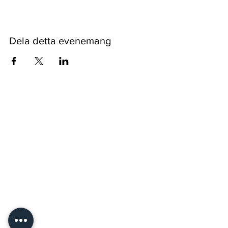
Dela detta evenemang
Pyssykankaantie 170 ● 29270 Nakkila ●
0400 668 079
●
myynti@nakkilanverstas.fi
● Företags-ID:
3490479-6
© 2026 Verstas ● Design:
Riemu Design
&
Groovehouse
●
Registerbeskrivning & Cookies