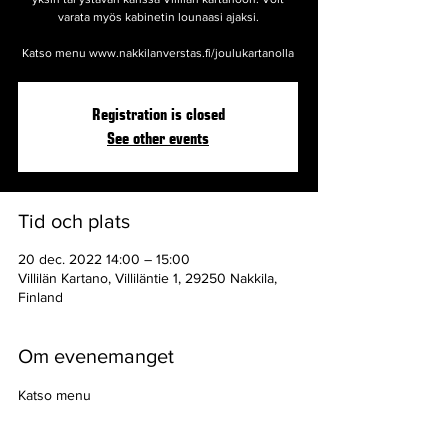
varata myös kabinetin lounaasi ajaksi.
Katso menu www.nakkilanverstas.fi/joulukartanolla
Registration is closed
See other events
Tid och plats
20 dec. 2022 14:00 – 15:00
Villilän Kartano, Villiläntie 1, 29250 Nakkila,
Finland
Om evenemanget
Katso menu 
www.nakkilanverstas.fi/joulukartanolla