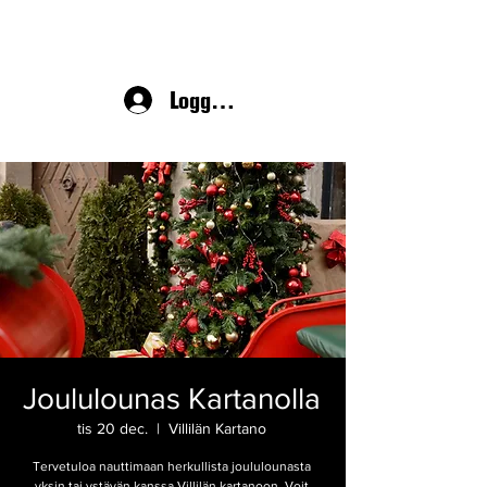
Logga in
Joululounas Kartanolla
tis 20 dec.
  |  
Villilän Kartano
Tervetuloa nauttimaan herkullista joululounasta
yksin tai ystävän kanssa Villilän kartanoon. Voit