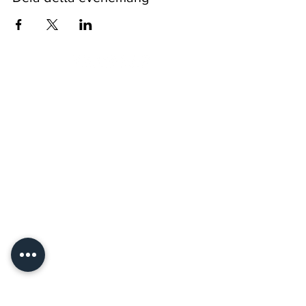
Pyssykankaantie 170 ● 29270 Nakkila ●
0400 668 079
●
myynti@nakkilanverstas.fi
● Företags-ID:
3490479-6
© 2026 Verstas ● Design:
Riemu Design
&
Groovehouse
●
Registerbeskrivning & Cookies