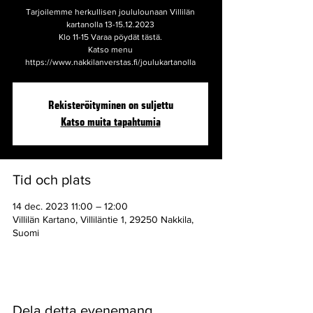
Tarjoilemme herkullisen joululounaan Villilän
kartanolla 13-15.12.2023
Klo 11-15 Varaa pöydät tästä.
Katso menu
https://www.nakkilanverstas.fi/joulukartanolla
Rekisteröityminen on suljettu
Katso muita tapahtumia
Tid och plats
14 dec. 2023 11:00 – 12:00
Villilän Kartano, Villiläntie 1, 29250 Nakkila,
Suomi
Dela detta evenemang