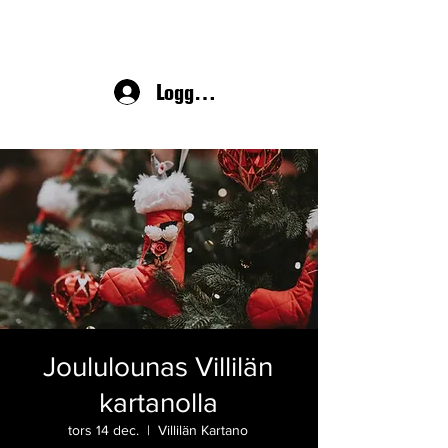
Logga in
Joululounas Villilän
kartanolla
tors 14 dec.
  |  
Villilän Kartano