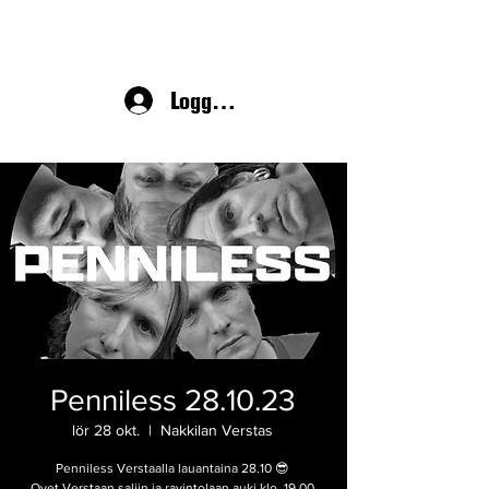
Logga in
Penniless 28.10.23
lör 28 okt.
  |  
Nakkilan Verstas
Penniless Verstaalla lauantaina 28.10 😎
Ovet Verstaan saliin ja ravintolaan auki klo. 19.00