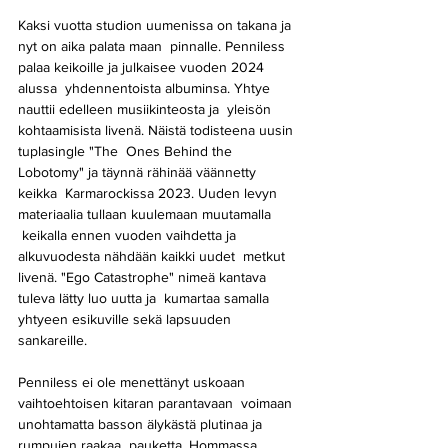
Kaksi vuotta studion uumenissa on takana ja 
nyt on aika palata maan  pinnalle. Penniless 
palaa keikoille ja julkaisee vuoden 2024 
alussa  yhdennentoista albuminsa. Yhtye 
nauttii edelleen musiikinteosta ja  yleisön 
kohtaamisista livenä. Näistä todisteena uusin 
tuplasingle "The  Ones Behind the 
Lobotomy" ja täynnä rähinää väännetty 
keikka  Karmarockissa 2023. Uuden levyn 
materiaalia tullaan kuulemaan muutamalla 
 keikalla ennen vuoden vaihdetta ja 
alkuvuodesta nähdään kaikki uudet  metkut 
livenä. "Ego Catastrophe" nimeä kantava 
tuleva lätty luo uutta ja  kumartaa samalla 
yhtyeen esikuville sekä lapsuuden 
sankareille.

Penniless ei ole menettänyt uskoaan 
vaihtoehtoisen kitaran parantavaan  voimaan 
unohtamatta basson älykästä plutinaa ja 
rumpujen raakaa  pauketta. Hommassa 