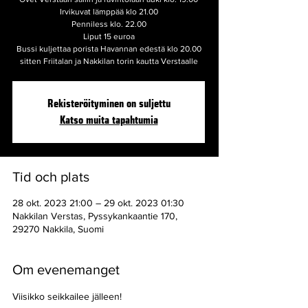
Irvikuvat lämppää klo 21.00
Penniless klo. 22.00
Liput 15 euroa
Bussi kuljettaa porista Havannan edestä klo 20.00
Rekisteröityminen on suljettu
Katso muita tapahtumia
Tid och plats
28 okt. 2023 21:00 – 29 okt. 2023 01:30
Nakkilan Verstas, Pyssykankaantie 170,
29270 Nakkila, Suomi
Om evenemanget
Viisikko seikkailee jälleen!
