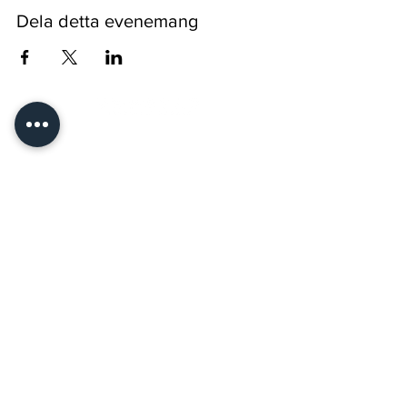
Dela detta evenemang
Pyssykankaantie 170 ● 29270 Nakkila ●
0400 668 079
●
myynti@nakkilanverstas.fi
● Företags-ID:
3490479-6
© 2026 Verstas ● Design:
Riemu Design
&
Groovehouse
●
Registerbeskrivning & Cookies