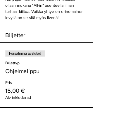
ollaan mukana "All-in" asenteella ilman 
turhaa  kiiltoa. Vaikka yhtye on erinomainen 
levyllä on se sitä myös livenä!
Biljetter
Försäljning avslutad
Biljettyp
Ohjelmalippu
Pris
15,00 €
Alv inkluderad