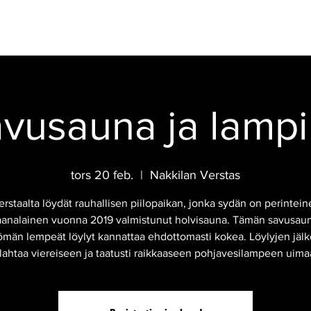
CAFÉ
FEST
EVENEMANG
HOTELL
RÖKBASTUN
VIDEO
vusauna ja lampi 
tors 20 feb.
  |  
Nakkilan Verstas
erstaalta löydät rauhallisen piilopaikan, jonka sydän on perintein
analainen vuonna 2019 valmistunut holvisauna. Tämän savusau
tömän lempeät löylyt kannattaa ehdottomasti kokea. Löylyjen jälk
lahtaa viereiseen ja taatusti raikkaaseen pohjavesilampeen uima