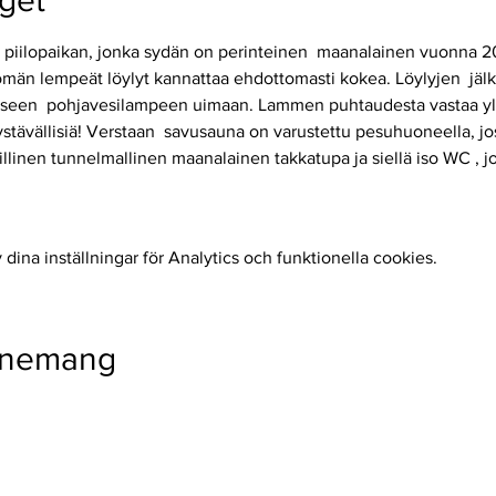
get
n piilopaikan, jonka sydän on perinteinen  maanalainen vuonna 2
män lempeät löylyt kannattaa ehdottomasti kokea. Löylyjen  jälk
aaseen  pohjavesilampeen uimaan. Lammen puhtaudesta vastaa yli 1
 ystävällisiä! Verstaan  savusauna on varustettu pesuhuoneella, jo
illinen tunnelmallinen maanalainen takkatupa ja siellä iso WC , jo
ina inställningar för Analytics och funktionella cookies.
enemang