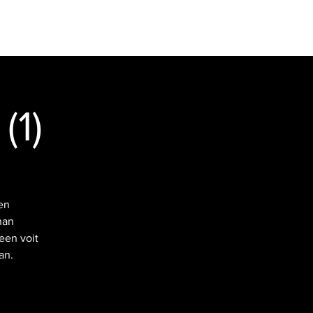
R
KONTAKTINFORMATION
Logga in
(1)
en
nan
een voit
an.