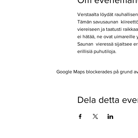
Om eveneman
Verstaalta löydät rauhallise
Tämän savusaunan  kiireettö
viereiseen ja taatusti raikk
ei hätää, ne ovat uimareille
Saunan  vieressä sijaitsee er
erillisiä puhutiloja. 
Google Maps blockerades på grund av d
Dela detta ev