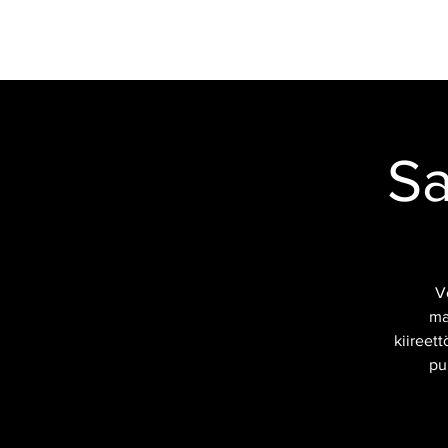
VERSTAS
RESTAURANG
MOTOR
Sa
V
ma
kiireet
pu