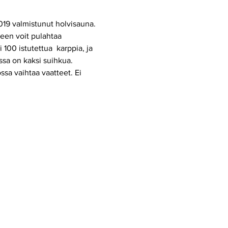
019 valmistunut holvisauna. 
een voit pulahtaa 
00 istutettua  karppia, ja 
ssa on kaksi suihkua. 
ssa vaihtaa vaatteet. Ei 