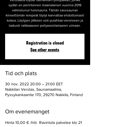
Verstaalta löydät rauhallisen piilopaikan, jonka
sydän on perinteinen maanalainen vuonna 2019
valmistunut holvisauna. Tämän savusaunan
kiireettömän lempeät löylyt kannattaa ehdottomasti
kokea. Löylyjen jälkeen voit pulahtaa viereiseen ja
taatusti raikkaaseen pohjavesilampeen uimaan.
Registration is closed
See other events
Tid och plats
30 nov. 2022 20:00 – 21:00 EET
Nakkilan Verstas, Saunamaailma,
Pyssykankaantie 170, 29270 Nakkila, Finland
Om evenemanget
Hinta 10,00 € /hlö  Ravintola palvelee klo 21 