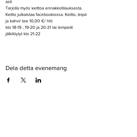
asti 
Tarjolla myös keittoa ennakkotilauksesta. 
Keitto julkaistaa facebookisssa. Keitto, leipä 
ja kahvi/ tee 10,00 €/ hlö
klo 18-19 , 19-20 ja 20-21 tai lempeät 
jälkilöylyt klo 21-22 
Dela detta evenemang
Pyssykankaantie 170 ● 29270 Nakkila ●
0400 668 079
●
myynti@nakkilanverstas.fi
● Företags-ID:
3490479-6
© 2026 Verstas ● Design:
Riemu Design
&
Groovehouse
●
Registerbeskrivning & Cookies