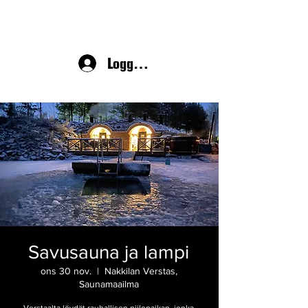
Logga in
Savusauna ja lampi
ons 30 nov.
  |  
Nakkilan Verstas,
Saunamaailma