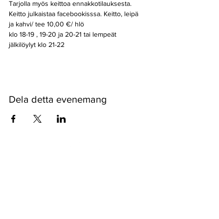
Tarjolla myös keittoa ennakkotilauksesta. 
Keitto julkaistaa facebookisssa. Keitto, leipä 
ja kahvi/ tee 10,00 €/ hlö
klo 18-19 , 19-20 ja 20-21 tai lempeät 
jälkilöylyt klo 21-22 
Dela detta evenemang
Pyssykankaantie 170 ● 29270 Nakkila ●
0400 668 079
●
myynti@nakkilanverstas.fi
● Företags-ID:
3490479-6
© 2026 Verstas ● Design:
Riemu Design
&
Groovehouse
●
Registerbeskrivning & Cookies