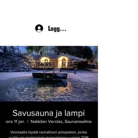
Logga in
Savusauna ja lampi
ons 11 jan.
  |  
Nakkilan Verstas, Saunamaailma
Verstaalta löydät rauhallisen piilopaikan, jonka
sydän on perinteinen maanalainen vuonna 2019