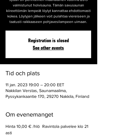
valmistunut holvisauna. Tämän savusaunan
kiireettömän lempeät löylyt kannattaa ehdottomasti
kokea. Löylyjen jälkeen voit pulahtaa viereiseen ja
taatusti raikkaaseen pohjavesilampeen uimaan.
Registration is closed
See other events
Tid och plats
11 jan. 2023 19:00 – 20:00 EET
Nakkilan Verstas, Saunamaailma,
Pyssykankaantie 170, 29270 Nakkila, Finland
Om evenemanget
Hinta 10,00 € /hlö  Ravintola palvelee klo 21 
asti 