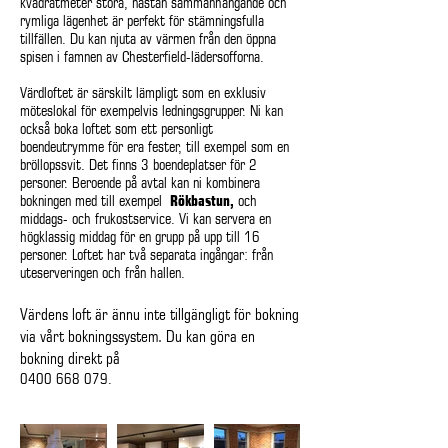
kvadratmeter stora, nästan sammanhängande och
rymliga lägenhet är perfekt för stämningsfulla
tillfällen. Du kan njuta av värmen från den öppna
spisen i famnen av Chesterfield-lädersofforna.
Värdloftet är särskilt lämpligt som en exklusiv
möteslokal för exempelvis ledningsgrupper. Ni kan
också boka loftet som ett personligt
boendeutrymme för era fester, till exempel som en
bröllopssvit. Det finns 3 boendeplatser för 2
personer. Beroende på avtal kan ni kombinera
bokningen med till exempel
Rökbastun,
och
middags- och frukostservice. Vi kan servera en
högklassig middag för en grupp på upp till 16
personer. Loftet har två separata ingångar: från
uteserveringen och från hallen.
Värdens loft är ännu inte tillgängligt för bokning
via vårt bokningssystem. Du kan göra en
bokning direkt på
0400 668 079
.