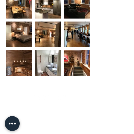
Pyssykankaantie 170 ● 29270 Nakkila ●
0400 668 079
●
myynti@nakkilanverstas.fi
● Företags-ID:
3490479-6
© 2026 Verstas ● Design:
Riemu Design
&
Groovehouse
●
Registerbeskrivning & Cookies