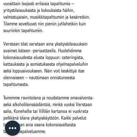
vuosittain laajasti erilaisia tapahtumia –
yritystilaisuuksista ja kokouksista häihin,
valmistujaisiin, musiikkitapahtumiin ja kesäretkiin.
Tilamme soveltuvat niin pieniin juhlahetkiin kuin
suuriinkin tapahtumiin.
Verstaan tilat varataan aina yksityistilaisuuksiin
avaimet käteen -periaatteella. Huolehdimme
kokonaisuudesta alusta loppuun: cateringista,
kattauksista ja somistuksesta ohjelmapalveluihin
sekä loppusiivoukseen. Näin voit keskittyä itse
olennaiseen – nauttimaan onnistuneesta
tapahtumasta.
Toimimme ravintolana ja noudatamme omavalvonta-
sekä alkoholilainsäädäntöä, minkä vuoksi Verstaan
salia, Konehallia tai Villilän kartanoa ei vuokrata
pelkkänä tilana yksityiskäyttöön. Kaikki palvelut
toteutetaan aina osana kokonaisvaltaista
tapahtumapalveluamme.