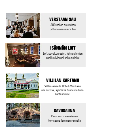
VERSTAAN SALI
300 neliön suuruinen
yhtenäinen avara tila
ISÄNNÄN LOFT
Loft soveltuu esim. johtoryhmien
eksklusiiviseksi kokoustilaksi
VILLILÄN KARTANO
Villilän alueella Hotelli Verstaan
naapurissa, sijaitseva tunnelmallinen
kartanomme
SAVUSAUNA
Verstaan maanalainen
holvisauna lammen rannalla