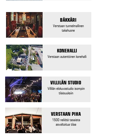
BÄKKÄRI
Verstaan tunnelmallinen
takahuone
KONEHALLI
Verstaan autenttinen konehalli
VILLILÄN STUDIO
Villilän elokuvastudio isompiin
tilaisuuksiin
VERSTAAN PIHA
1500 neliötä tasaista
asvaltoitua tilaa