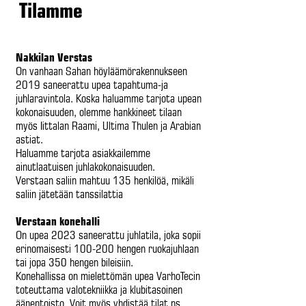
Tilamme
Nakkilan Verstas
On vanhaan Sahan höyläämörakennukseen
2019 saneerattu upea tapahtuma-ja
juhlaravintola. Koska haluamme tarjota upean
kokonaisuuden, olemme hankkineet tilaan
myös Iittalan Raami, Ultima Thulen ja Arabian
astiat.
Haluamme tarjota asiakkailemme
ainutlaatuisen juhlakokonaisuuden.
Verstaan saliin mahtuu 135 henkilöä, mikäli
saliin jätetään tanssilattia
Verstaan konehalli
On upea 2023 saneerattu juhlatila, joka sopii
erinomaisesti 100-200 hengen ruokajuhlaan
tai jopa 350 hengen bileisiin.
Konehallissa on mielettömän upea VarhoTecin
toteuttama valotekniikka ja klubitasoinen
äänentoisto. Voit myös yhdistää tilat ns