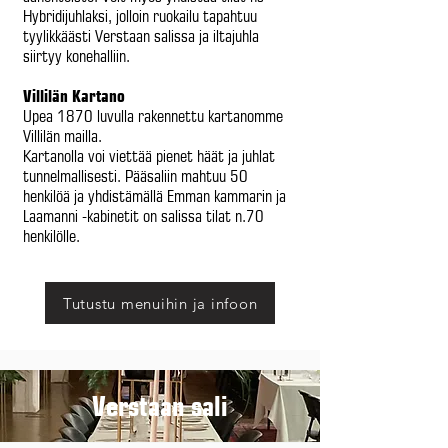
Hybridijuhlaksi, jolloin ruokailu tapahtuu
tyylikkäästi Verstaan salissa ja iltajuhla
siirtyy konehalliin.
Villilän Kartano
Upea 1870 luvulla rakennettu kartanomme
Villilän mailla.
Kartanolla voi viettää pienet häät ja juhlat
tunnelmallisesti. Pääsaliin mahtuu 50
henkilöä ja yhdistämällä Emman kammarin ja
Laamanni -kabinetit on salissa tilat n.70
henkilölle.
Tutustu menuihin ja infoon
Verstaan sali