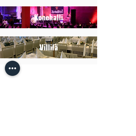
Konehalli
Villilä
Pyssykankaantie 170 ● 29270 Nakkila ●
0400 668 079
●
myynti@nakkilanverstas.fi
● Y-tunnus:
3490479-6
© 2022 Verstas ● Design:
Riemu Design
&
Groovehouse
●
Rekisteriseloste & Evästeet