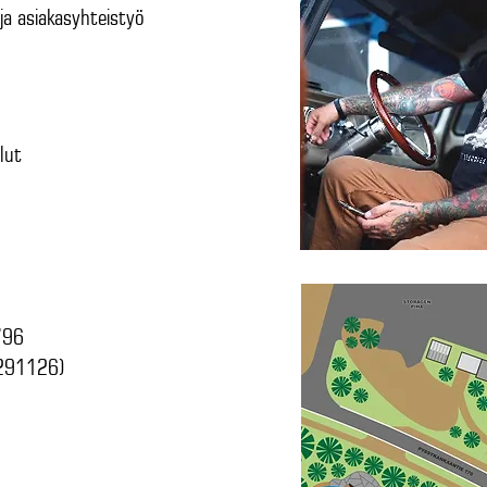
ja asiakasyhteistyö
lut
796
1291126)