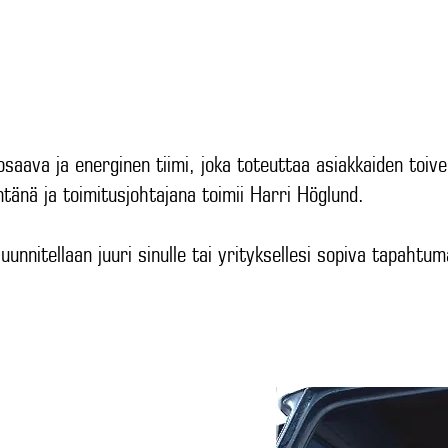
IKAHVILA
JUHLAT
TAPAHTUMAT
HOTELLI
SAVUSAUNA
saava ja energinen tiimi, joka toteuttaa asiakkaiden toive
ntänä ja toimitusjohtajana toimii Harri Höglund.
uunnitellaan juuri sinulle tai yrityksellesi sopiva tapahtu