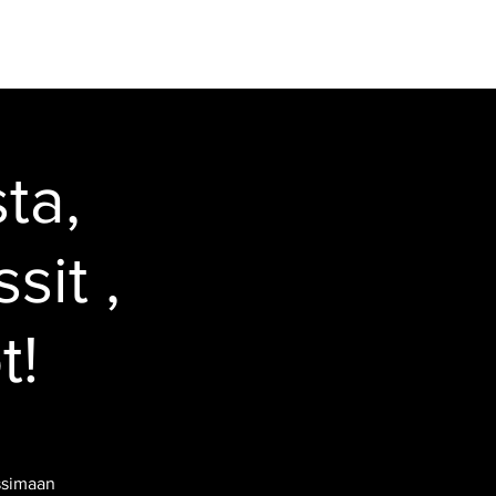
VIDEOT
YHTEYSTIEDOT
Kirjaudu
ta,
sit ,
t!
nssimaan