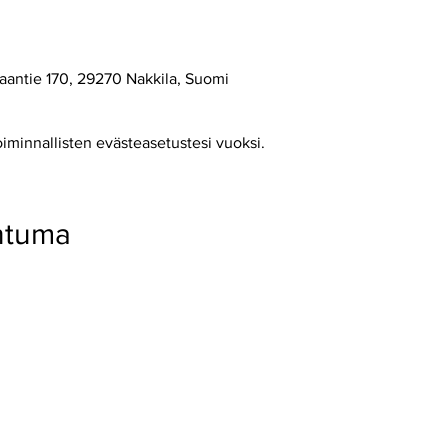
0
aantie 170, 29270 Nakkila, Suomi
oiminnallisten evästeasetustesi vuoksi.
htuma
29270 Nakkila ● 0400 668 079 ●
myynti@nakkilanverstas.fi