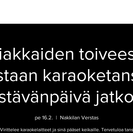
IKAHVILA
JUHLAT
TAPAHTUMAT
HOTELLI
SAVUSAUNA
iakkaiden toivees
taan karaoketans
stävänpäivä jatko
pe 16.2.
  |  
Nakkilan Verstas
Virittelee karaokelaitteet ja sinä pääset keikaille. Tervetuloa ta