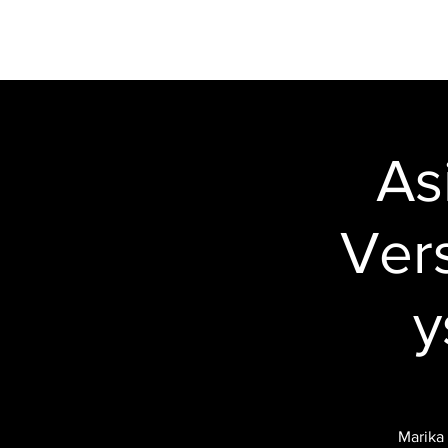
VERSTAS
RAVINTOLA
MOOTTOR
As
Vers
y
Marika 