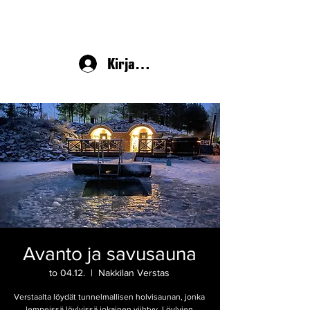
Kirjaudu
Avanto ja savusauna
to 04.12.
  |  
Nakkilan Verstas
Verstaalta löydät tunnelmallisen holvisaunan, jonka
lempeissä löylyissä jokainen viihtyy. Löylyjen