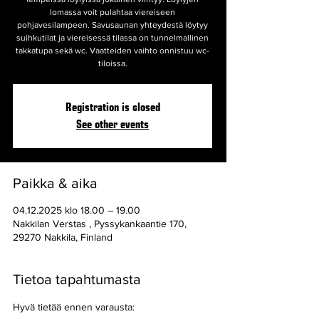
lomassa voit pulahtaa viereiseen
pohjavesilampeen. Savusaunan yhteydestä löytyy
suihkutilat ja viereisessä tilassa on tunnelmallinen
takkatupa sekä wc. Vaatteiden vaihto onnistuu wc-
tiloissa.
Registration is closed
See other events
Paikka & aika
04.12.2025 klo 18.00 – 19.00
Nakkilan Verstas , Pyssykankaantie 170,
29270 Nakkila, Finland
Tietoa tapahtumasta
Hyvä tietää ennen varausta: