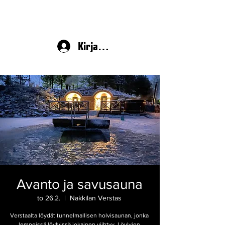
Kirjaudu
Avanto ja savusauna
to 26.2.
  |  
Nakkilan Verstas
Verstaalta löydät tunnelmallisen holvisaunan, jonka
lempeissä löylyissä jokainen viihtyy. Löylyjen