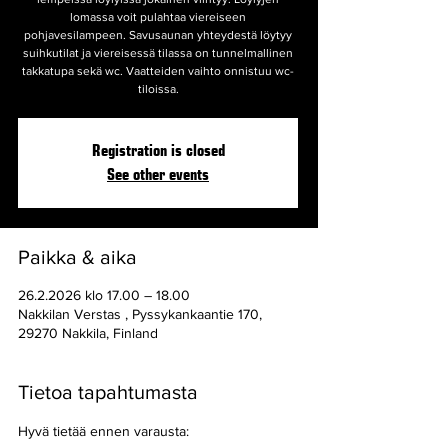
lomassa voit pulahtaa viereiseen
pohjavesilampeen. Savusaunan yhteydestä löytyy
suihkutilat ja viereisessä tilassa on tunnelmallinen
takkatupa sekä wc. Vaatteiden vaihto onnistuu wc-
tiloissa.
Registration is closed
See other events
Paikka & aika
26.2.2026 klo 17.00 – 18.00
Nakkilan Verstas , Pyssykankaantie 170,
29270 Nakkila, Finland
Tietoa tapahtumasta
Hyvä tietää ennen varausta: