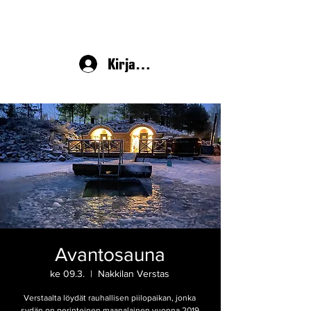
Kirjaudu
Avantosauna
ke 09.3.
  |  
Nakkilan Verstas
Verstaalta löydät rauhallisen piilopaikan, jonka
sydän on perinteinen maanalainen vuonna 2019