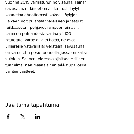
vuonna 2019 valmistunut holvisauna. Tämän 
savusaunan  kiireettömän lempeät löylyt 
kannattaa ehdottomasti kokea. Löylyjen 
 jälkeen voit pulahtaa viereiseen ja taatusti 
raikkaaseen  pohjavesilampeen uimaan. 
Lammen puhtaudesta vastaa yli 100 
istutettua  karppia, ja ei hätää, ne ovat 
uimareille ystävällisiä! Verstaan  savusauna 
on varustettu pesuhuoneella, jossa on kaksi 
suihkua. Saunan  vieressä sijaitsee erillinen 
tunnelmallinen maanalainen takkatupa jossa 
vaihtaa vaatteet.
Jaa tämä tapahtuma