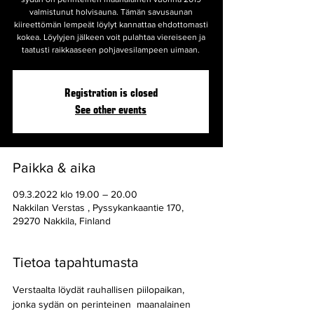
valmistunut holvisauna. Tämän savusaunan
kiireettömän lempeät löylyt kannattaa ehdottomasti
kokea. Löylyjen jälkeen voit pulahtaa viereiseen ja
taatusti raikkaaseen pohjavesilampeen uimaan.
Registration is closed
See other events
Paikka & aika
09.3.2022 klo 19.00 – 20.00
Nakkilan Verstas , Pyssykankaantie 170,
29270 Nakkila, Finland
Tietoa tapahtumasta
Verstaalta löydät rauhallisen piilopaikan, 
jonka sydän on perinteinen  maanalainen 