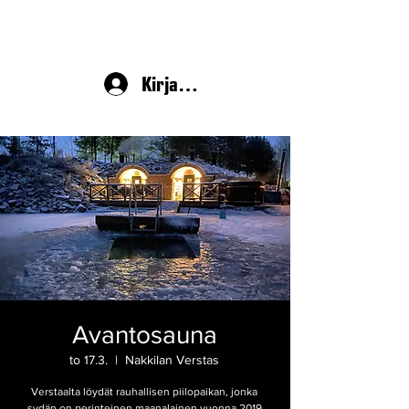
Kirjaudu
Avantosauna
to 17.3.
  |  
Nakkilan Verstas
Verstaalta löydät rauhallisen piilopaikan, jonka
sydän on perinteinen maanalainen vuonna 2019