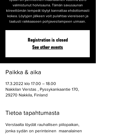
valmistunut holvisauna. Tämän savusaunan
kiireettömän lempeät löylyt kannattaa ehdottomasti
kokea. Löylyjen jälkeen voit pulahtaa viereiseen ja
taatusti raikkaaseen pohjavesilampeen uimaan.
Registration is closed
See other events
Paikka & aika
17.3.2022 klo 17.00 – 18.00
Nakkilan Verstas , Pyssykankaantie 170,
29270 Nakkila, Finland
Tietoa tapahtumasta
Verstaalta löydät rauhallisen piilopaikan, 
jonka sydän on perinteinen  maanalainen 