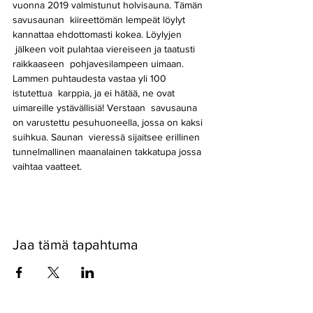
vuonna 2019 valmistunut holvisauna. Tämän 
savusaunan  kiireettömän lempeät löylyt 
kannattaa ehdottomasti kokea. Löylyjen 
 jälkeen voit pulahtaa viereiseen ja taatusti 
raikkaaseen  pohjavesilampeen uimaan. 
Lammen puhtaudesta vastaa yli 100 
istutettua  karppia, ja ei hätää, ne ovat 
uimareille ystävällisiä! Verstaan  savusauna 
on varustettu pesuhuoneella, jossa on kaksi 
suihkua. Saunan  vieressä sijaitsee erillinen 
tunnelmallinen maanalainen takkatupa jossa 
vaihtaa vaatteet.
Jaa tämä tapahtuma