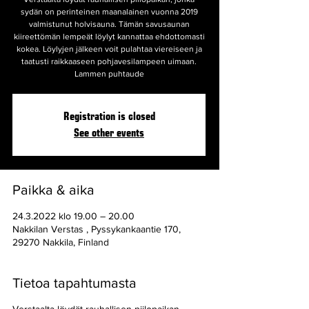
sydän on perinteinen maanalainen vuonna 2019
valmistunut holvisauna. Tämän savusaunan
kiireettömän lempeät löylyt kannattaa ehdottomasti
kokea. Löylyjen jälkeen voit pulahtaa viereiseen ja
taatusti raikkaaseen pohjavesilampeen uimaan.
Lammen puhtaude
Registration is closed
See other events
Paikka & aika
24.3.2022 klo 19.00 – 20.00
Nakkilan Verstas , Pyssykankaantie 170,
29270 Nakkila, Finland
Tietoa tapahtumasta