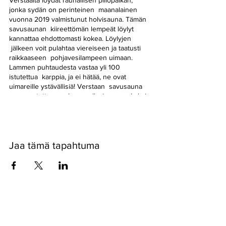
Verstaalta löydät rauhallisen piilopaikan,
jonka sydän on perinteinen maanalainen
vuonna 2019 valmistunut holvisauna. Tämän
savusaunan kiireettömän lempeät löylyt
kannattaa ehdottomasti kokea. Löylyjen
jälkeen voit pulahtaa viereiseen ja taatusti
raikkaaseen pohjavesilampeen uimaan.
Lammen puhtaudesta vastaa yli 100
istutettua karppia, ja ei hätää, ne ovat
uimareille ystävällisiä! Verstaan savusauna
on varustettu pesuhuoneella, jossa on kaksi
suihkua. Saunan vieressä sijaitsee erillinen
tunnelmallinen maanalainen takkatupa jossa
vaihtaa vaatteet.
Jaa tämä tapahtuma
Pyssykankaantie 170 ● 29270 Nakkila ●
0400 668 079
●
myynti@nakkilanverstas.fi
● Y-tunnus:
3490479-6
© 2022 Verstas ● Design:
Riemu Design
&
Groovehouse
●