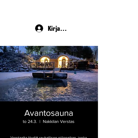
Kirjaudu
Avantosauna
to 24.3.
  |  
Nakkilan Verstas
Verstaalta löydät rauhallisen piilopaikan, jonka