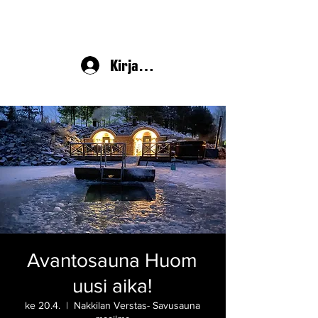
Kirjaudu
Avantosauna Huom
uusi aika!
ke 20.4.
  |  
Nakkilan Verstas- Savusauna