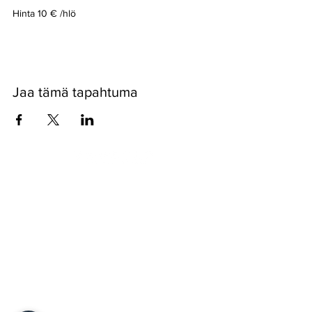
Hinta 10 € /hlö
Jaa tämä tapahtuma
Pyssykankaantie 170 ● 29270 Nakkila ●
0400 668 079
●
myynti@nakkilanverstas.fi
● Y-tunnus:
3490479-6
© 2022 Verstas ● Design:
Riemu Design
&
Groovehouse
●
Rekisteriseloste & Evästeet