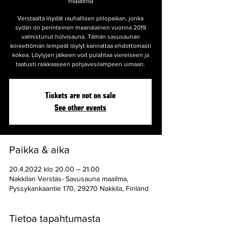
maailma
Verstaalta löydät rauhallisen piilopaikan, jonka
sydän on perinteinen maanalainen vuonna 2019
valmistunut holvisauna. Tämän savusaunan
kiireettömän lempeät löylyt kannattaa ehdottomasti
kokea. Löylyjen jälkeen voit pulahtaa viereiseen ja
taatusti raikkaaseen pohjavesilampeen uimaan.
Tickets are not on sale
See other events
Paikka & aika
20.4.2022 klo 20.00 – 21.00
Nakkilan Verstas- Savusauna maailma,
Pyssykankaantie 170, 29270 Nakkila, Finland
Tietoa tapahtumasta