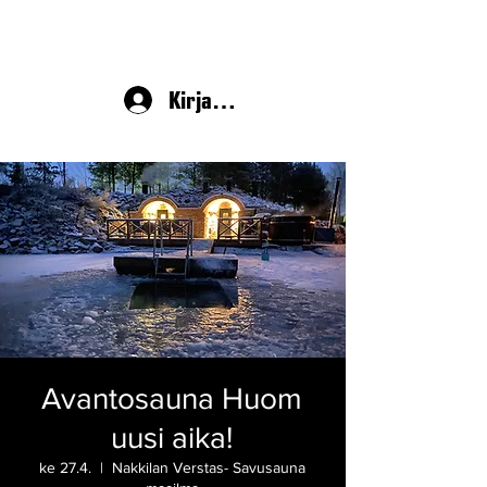
Kirjaudu
Avantosauna Huom
uusi aika!
ke 27.4.
  |  
Nakkilan Verstas- Savusauna