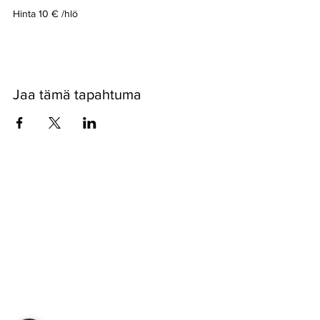
Hinta 10 € /hlö
Jaa tämä tapahtuma
Pyssykankaantie 170 ● 29270 Nakkila ●
0400 668 079
●
myynti@nakkilanverstas.fi
● Y-tunnus:
3490479-6
© 2022 Verstas ● Design:
Riemu Design
&
Groovehouse
●
Rekisteriseloste & Evästeet