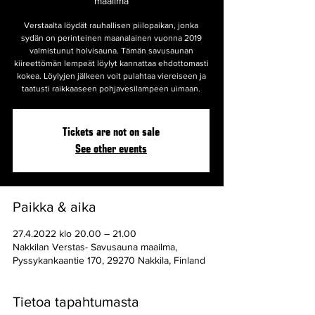
maailma
Verstaalta löydät rauhallisen piilopaikan, jonka
sydän on perinteinen maanalainen vuonna 2019
valmistunut holvisauna. Tämän savusaunan
kiireettömän lempeät löylyt kannattaa ehdottomasti
kokea. Löylyjen jälkeen voit pulahtaa viereiseen ja
taatusti raikkaaseen pohjavesilampeen uimaan.
Tickets are not on sale
See other events
Paikka & aika
27.4.2022 klo 20.00 – 21.00
Nakkilan Verstas- Savusauna maailma,
Pyssykankaantie 170, 29270 Nakkila, Finland
Tietoa tapahtumasta