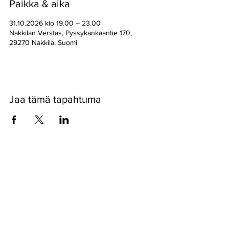
Paikka & aika
31.10.2026 klo 19.00 – 23.00
Nakkilan Verstas, Pyssykankaantie 170,
29270 Nakkila, Suomi
Jaa tämä tapahtuma
Pyssykankaantie 170 ● 29270 Nakkila ●
0400 668 079
●
myynti@nakkilanverstas.fi
● Y-tunnus:
3490479-6
© 2022 Verstas ● Design:
Riemu Design
&
Groovehouse
●
Rekisteriseloste & Evästeet