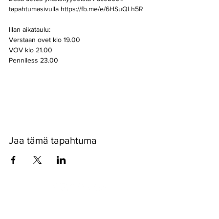
tapahtumasivulla https://fb.me/e/6HSuQLh5R
Illan aikataulu:
Verstaan ovet klo 19.00
VOV klo 21.00 
Penniless 23.00
Näytä enemmän
Jaa tämä tapahtuma
Pyssykankaantie 170 ● 29270 Nakkila ●
0400 668 079
●
myynti@nakkilanverstas.fi
● Y-tunnus:
3490479-6
© 2022 Verstas ● Design:
Riemu Design
&
Groovehouse
●