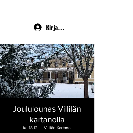
Kirjaudu
Joululounas Villilän
kartanolla
ke 18.12.
  |  
Villilän Kartano