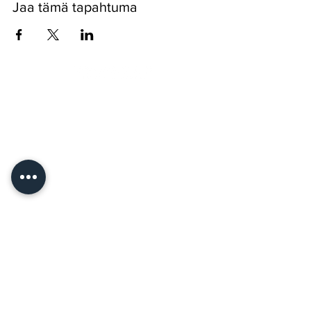
Jaa tämä tapahtuma
Pyssykankaantie 170 ● 29270 Nakkila ●
0400 668 079
●
myynti@nakkilanverstas.fi
● Y-tunnus:
3490479-6
© 2022 Verstas ● Design:
Riemu Design
&
Groovehouse
●
Rekisteriseloste & Evästeet