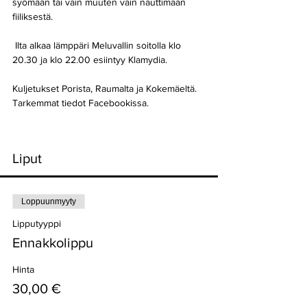
syömään tai vain muuten vain nauttimaan 
fiiliksestä.
 Ilta alkaa lämppäri Meluvallin soitolla klo 
20.30 ja klo 22.00 esiintyy Klamydia.
Kuljetukset Porista, Raumalta ja Kokemäeltä. 
Tarkemmat tiedot Facebookissa.
Liput
Loppuunmyyty
Lipputyyppi
Ennakkolippu
Hinta
30,00 €