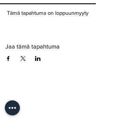
Tämä tapahtuma on loppuunmyyty
Jaa tämä tapahtuma
Pyssykankaantie 170 ● 29270 Nakkila ●
0400 668 079
●
myynti@nakkilanverstas.fi
● Y-tunnus:
3490479-6
© 2022 Verstas ● Design:
Riemu Design
&
Groovehouse
●
Rekisteriseloste & Evästeet