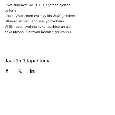
Ovet aukeavat klo 20:00, tulethan ajoissa 
paikalle!
Laura  Voutilainen esiintyy klo 21.00 ja bileet 
jatkuvat Särmän tahdissa  yömyöhään. 
Villilän baari avoinna koko tapahtuman ajan 
sekä ulkona  Kiärtävän Köökkin grillivaunu.
Jaa tämä tapahtuma
Pyssykankaantie 170 ● 29270 Nakkila ●
0400 668 079
●
myynti@nakkilanverstas.fi
● Y-tunnus:
3490479-6
© 2022 Verstas ● Design:
Riemu Design
&
Groovehouse
●
Rekisteriseloste & Evästeet