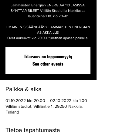
Lammaisten Energian ENERGIAA 110 LASISSA!
SYNTTÄRIBILEET Villilän Studioilla Nakkilassa
lauantaina 1.10. klo 20–01
ILMAINEN SISÄÄNPÄÄSY LAMMAISTEN ENERGIAN
ASIAKKAILLE!
Ovet aukeavat klo 20:00, tulethan ajoissa paikalle!
Tilaisuus on loppuunmyyty
See other events
Paikka & aika
01.10.2022 klo 20.00 – 02.10.2022 klo 1.00
Villilän studiot, Villiläntie 1, 29250 Nakkila,
Finland
Tietoa tapahtumasta