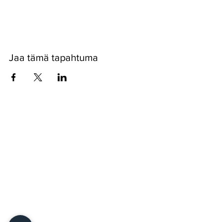
www.nakkilanverstas.fi/joulukartanolla
Jaa tämä tapahtuma
Pyssykankaantie 170 ● 29270 Nakkila ●
0400 668 079
●
myynti@nakkilanverstas.fi
● Y-tunnus:
3490479-6
© 2022 Verstas ● Design:
Riemu Design
&
Groovehouse
●
Rekisteriseloste & Evästeet