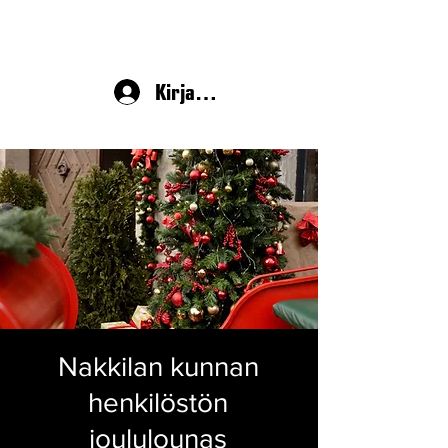
Kirjaudu
Nakkilan kunnan
henkilöstön
joululounas