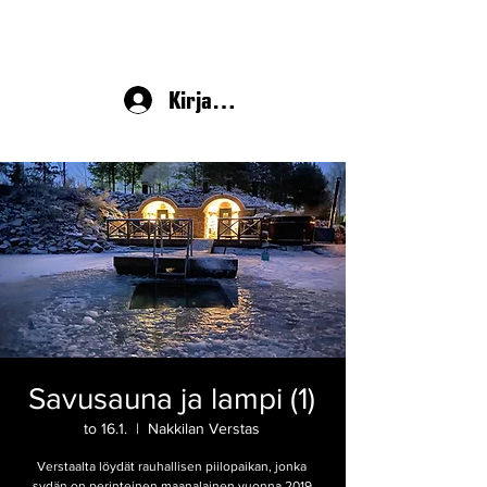
Kirjaudu
Savusauna ja lampi (1)
to 16.1.
  |  
Nakkilan Verstas
Verstaalta löydät rauhallisen piilopaikan, jonka
sydän on perinteinen maanalainen vuonna 2019