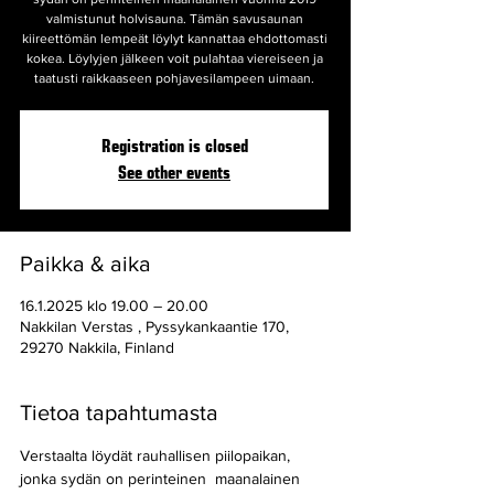
valmistunut holvisauna. Tämän savusaunan
kiireettömän lempeät löylyt kannattaa ehdottomasti
kokea. Löylyjen jälkeen voit pulahtaa viereiseen ja
taatusti raikkaaseen pohjavesilampeen uimaan.
Registration is closed
See other events
Paikka & aika
16.1.2025 klo 19.00 – 20.00
Nakkilan Verstas , Pyssykankaantie 170,
29270 Nakkila, Finland
Tietoa tapahtumasta
Verstaalta löydät rauhallisen piilopaikan, 
jonka sydän on perinteinen  maanalainen 