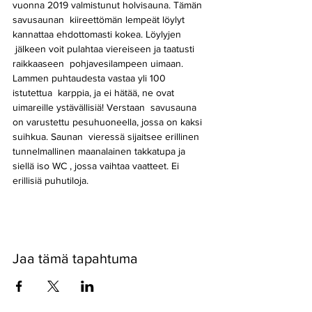
vuonna 2019 valmistunut holvisauna. Tämän 
savusaunan  kiireettömän lempeät löylyt 
kannattaa ehdottomasti kokea. Löylyjen 
 jälkeen voit pulahtaa viereiseen ja taatusti 
raikkaaseen  pohjavesilampeen uimaan. 
Lammen puhtaudesta vastaa yli 100 
istutettua  karppia, ja ei hätää, ne ovat 
uimareille ystävällisiä! Verstaan  savusauna 
on varustettu pesuhuoneella, jossa on kaksi 
suihkua. Saunan  vieressä sijaitsee erillinen 
tunnelmallinen maanalainen takkatupa ja 
siellä iso WC , jossa vaihtaa vaatteet. Ei 
erillisiä puhutiloja. 
Jaa tämä tapahtuma