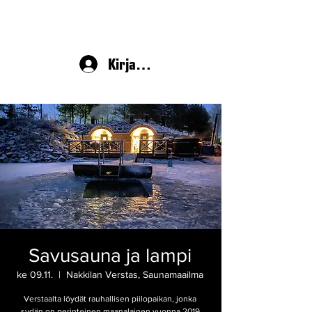
Kirjaudu
Savusauna ja lampi
ke 09.11.
  |  
Nakkilan Verstas, Saunamaailma
Verstaalta löydät rauhallisen piilopaikan, jonka
sydän on perinteinen maanalainen vuonna 2019