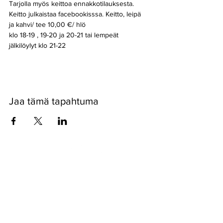
Tarjolla myös keittoa ennakkotilauksesta. 
Keitto julkaistaa facebookisssa. Keitto, leipä 
ja kahvi/ tee 10,00 €/ hlö
klo 18-19 , 19-20 ja 20-21 tai lempeät 
jälkilöylyt klo 21-22 
Jaa tämä tapahtuma
Pyssykankaantie 170 ● 29270 Nakkila ●
0400 668 079
●
myynti@nakkilanverstas.fi
● Y-tunnus:
3490479-6
© 2022 Verstas ● Design:
Riemu Design
&
Groovehouse
●
Rekisteriseloste & Evästeet