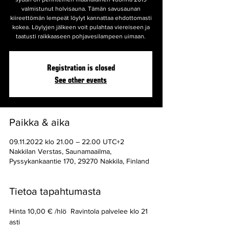
valmistunut holvisauna. Tämän savusaunan
kiireettömän lempeät löylyt kannattaa ehdottomasti
kokea. Löylyjen jälkeen voit pulahtaa viereiseen ja
taatusti raikkaaseen pohjavesilampeen uimaan.
Registration is closed
See other events
Paikka & aika
09.11.2022 klo 21.00 – 22.00 UTC+2
Nakkilan Verstas, Saunamaailma,
Pyssykankaantie 170, 29270 Nakkila, Finland
Tietoa tapahtumasta
Hinta 10,00 € /hlö  Ravintola palvelee klo 21 
asti 