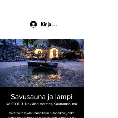
Kirjaudu
Savusauna ja lampi
ke 09.11.
  |  
Nakkilan Verstas, Saunamaailma
Verstaalta löydät rauhallisen piilopaikan, jonka
sydän on perinteinen maanalainen vuonna 2019