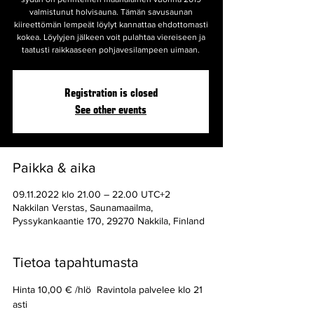
valmistunut holvisauna. Tämän savusaunan
kiireettömän lempeät löylyt kannattaa ehdottomasti
kokea. Löylyjen jälkeen voit pulahtaa viereiseen ja
taatusti raikkaaseen pohjavesilampeen uimaan.
Registration is closed
See other events
Paikka & aika
09.11.2022 klo 21.00 – 22.00 UTC+2
Nakkilan Verstas, Saunamaailma,
Pyssykankaantie 170, 29270 Nakkila, Finland
Tietoa tapahtumasta
Hinta 10,00 € /hlö  Ravintola palvelee klo 21 
asti 