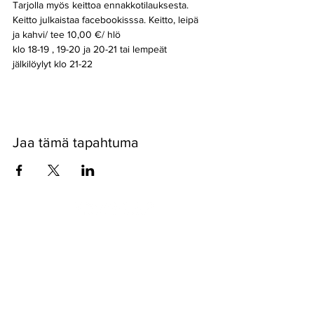
Tarjolla myös keittoa ennakkotilauksesta. 
Keitto julkaistaa facebookisssa. Keitto, leipä 
ja kahvi/ tee 10,00 €/ hlö
klo 18-19 , 19-20 ja 20-21 tai lempeät 
jälkilöylyt klo 21-22 
Jaa tämä tapahtuma
Pyssykankaantie 170 ● 29270 Nakkila ●
0400 668 079
●
myynti@nakkilanverstas.fi
● Y-tunnus:
3490479-6
© 2022 Verstas ● Design:
Riemu Design
&
Groovehouse
●
Rekisteriseloste & Evästeet