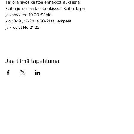
Tarjolla myös keittoa ennakkotilauksesta. 
Keitto julkaistaa facebookisssa. Keitto, leipä 
ja kahvi/ tee 10,00 €/ hlö
klo 18-19 , 19-20 ja 20-21 tai lempeät 
jälkilöylyt klo 21-22 
Jaa tämä tapahtuma
Pyssykankaantie 170 ● 29270 Nakkila ●
0400 668 079
●
myynti@nakkilanverstas.fi
● Y-tunnus:
3490479-6
© 2022 Verstas ● Design:
Riemu Design
&
Groovehouse
●
Rekisteriseloste & Evästeet