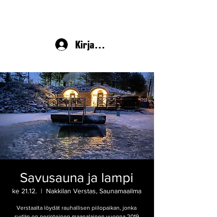
Kirjaudu
Savusauna ja lampi
ke 21.12.
  |  
Nakkilan Verstas, Saunamaailma
Verstaalta löydät rauhallisen piilopaikan, jonka
sydän on perinteinen maanalainen vuonna 2019