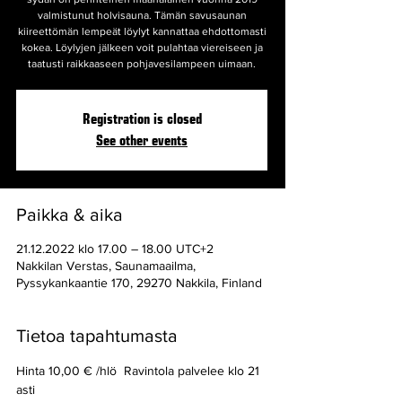
valmistunut holvisauna. Tämän savusaunan
kiireettömän lempeät löylyt kannattaa ehdottomasti
kokea. Löylyjen jälkeen voit pulahtaa viereiseen ja
taatusti raikkaaseen pohjavesilampeen uimaan.
Registration is closed
See other events
Paikka & aika
21.12.2022 klo 17.00 – 18.00 UTC+2
Nakkilan Verstas, Saunamaailma,
Pyssykankaantie 170, 29270 Nakkila, Finland
Tietoa tapahtumasta
Hinta 10,00 € /hlö  Ravintola palvelee klo 21 
asti 