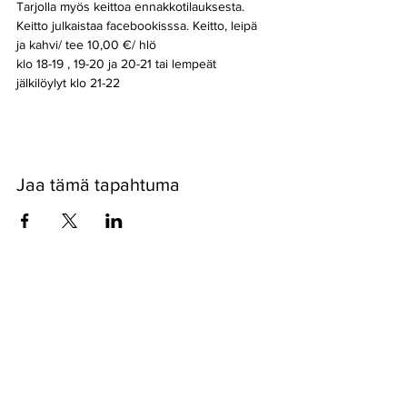
Tarjolla myös keittoa ennakkotilauksesta. 
Keitto julkaistaa facebookisssa. Keitto, leipä 
ja kahvi/ tee 10,00 €/ hlö
klo 18-19 , 19-20 ja 20-21 tai lempeät 
jälkilöylyt klo 21-22 
Jaa tämä tapahtuma
Pyssykankaantie 170 ● 29270 Nakkila ●
0400 668 079
●
myynti@nakkilanverstas.fi
● Y-tunnus:
3490479-6
© 2022 Verstas ● Design:
Riemu Design
&
Groovehouse
●
Rekisteriseloste & Evästeet