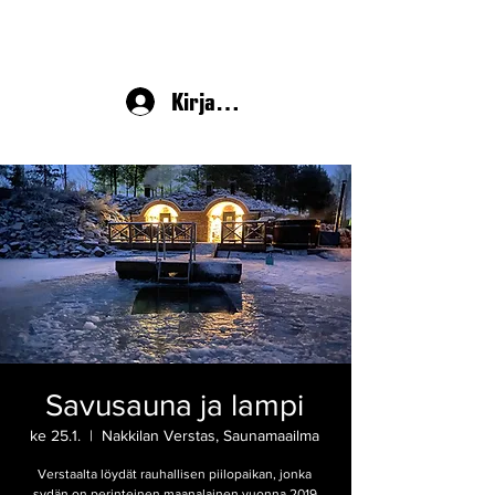
Kirjaudu
Savusauna ja lampi
ke 25.1.
  |  
Nakkilan Verstas, Saunamaailma
Verstaalta löydät rauhallisen piilopaikan, jonka
sydän on perinteinen maanalainen vuonna 2019