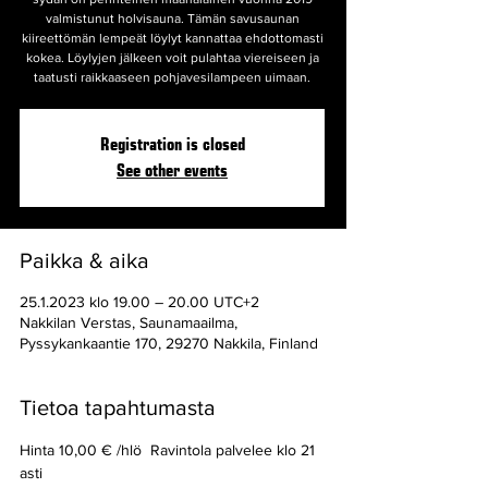
valmistunut holvisauna. Tämän savusaunan
kiireettömän lempeät löylyt kannattaa ehdottomasti
kokea. Löylyjen jälkeen voit pulahtaa viereiseen ja
taatusti raikkaaseen pohjavesilampeen uimaan.
Registration is closed
See other events
Paikka & aika
25.1.2023 klo 19.00 – 20.00 UTC+2
Nakkilan Verstas, Saunamaailma,
Pyssykankaantie 170, 29270 Nakkila, Finland
Tietoa tapahtumasta
Hinta 10,00 € /hlö  Ravintola palvelee klo 21 
asti 