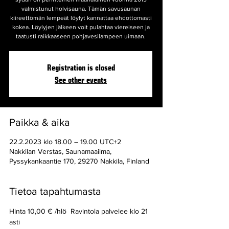
valmistunut holvisauna. Tämän savusaunan
kiireettömän lempeät löylyt kannattaa ehdottomasti
kokea. Löylyjen jälkeen voit pulahtaa viereiseen ja
taatusti raikkaaseen pohjavesilampeen uimaan.
Registration is closed
See other events
Paikka & aika
22.2.2023 klo 18.00 – 19.00 UTC+2
Nakkilan Verstas, Saunamaailma,
Pyssykankaantie 170, 29270 Nakkila, Finland
Tietoa tapahtumasta
Hinta 10,00 € /hlö  Ravintola palvelee klo 21 
asti 