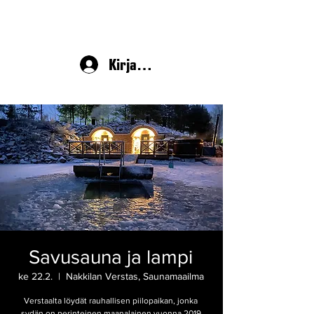
Kirjaudu
Savusauna ja lampi
ke 22.2.
  |  
Nakkilan Verstas, Saunamaailma
Verstaalta löydät rauhallisen piilopaikan, jonka
sydän on perinteinen maanalainen vuonna 2019