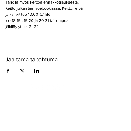
Tarjolla myös keittoa ennakkotilauksesta. 
Keitto julkaistaa facebookisssa. Keitto, leipä 
ja kahvi/ tee 10,00 €/ hlö
klo 18-19 , 19-20 ja 20-21 tai lempeät 
jälkilöylyt klo 21-22 
Jaa tämä tapahtuma
Pyssykankaantie 170 ● 29270 Nakkila ●
0400 668 079
●
myynti@nakkilanverstas.fi
● Y-tunnus:
3490479-6
© 2022 Verstas ● Design:
Riemu Design
&
Groovehouse
●
Rekisteriseloste & Evästeet